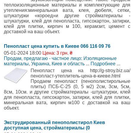
теплоизоляционные материалы и комплектующие для
утепления:минеральная вата, клея, дюбеля, сетки,
штукатурки «короед»и другие стройматериалы -
штукатурки, клей для пенопласта, гипсокартон, затирки,
клей для плитки, кирпич м 100, керамзит, цемент с
доставкой на ваш объект.
Пенопласт цена купить в Киеве 066 116 09 76
05-01-2024 18:00
Цена: 3 грн. ₴
Продам, предлагаю - частное лицо: Изоляционные
материалы
,
Украина, Киев и область
...
Подробнее
...
Пенопласт цена на http://g-stroy.biz.ua/
пенопласт-утеплитель-цена-в-киеве.html
Продаем пенопласт (пенополистирольные
плиты) ПСБ-С-25 (0, 5 м2) 2см, 3см, 5см,
8см, 10см. и другие стройматериалы -штукатурки, клей
для пенопласта, гипсокартон, затирки, клей для плитки,
минеральная вата, кирпич м100 с доставкой на ваш
объект.
Экструдированный пенополистирол Киев
доступная цена, стройматериалы (0