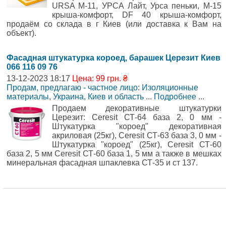
URSA М-11, УРСА Лайт, Урса пеньки, М-15
крыша-комфорт, DF 40 крыша-комфорт,
продаём со склада в г Киев (или доставка к Вам на
объект).
Фасадная штукатурка короед, барашек Церезит Киев
066 116 09 76
13-12-2023 18:17
Цена: 99 грн. ₴
Продам, предлагаю - частное лицо: Изоляционные
материалы
,
Украина, Киев и область
...
Подробнее
...
Продаем декоративные штукатурки
Церезит: Ceresit СТ-64 база 2, 0 мм -
Штукатурка "короед" декоративная
акриловая (25кг), Ceresit СТ-63 база 3, 0 мм -
Штукатурка "короед" (25кг), Ceresit СТ-60
база 2, 5 мм Ceresit СТ-60 база 1, 5 мм а также в мешках
минеральная фасадная шпаклевка СТ-35 и ст 137.