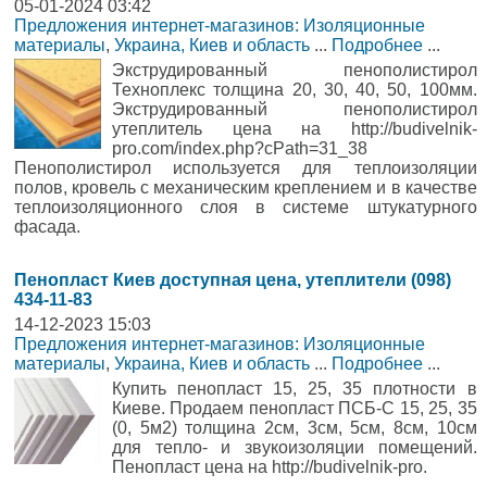
05-01-2024 03:42
Предложения интернет-магазинов: Изоляционные
материалы
,
Украина, Киев и область
...
Подробнее
...
Экструдированный пенополистирол
Техноплекс толщина 20, 30, 40, 50, 100мм.
Экструдированный пенополистирол
утеплитель цена на http://budivelnik-
pro.com/index.php?cPath=31_38
Пенополистирол используется для теплоизоляции
полов, кровель с механическим креплением и в качестве
теплоизоляционного слоя в системе штукатурного
фасада.
Пенопласт Киев доступная цена, утеплители (098)
434-11-83
14-12-2023 15:03
Предложения интернет-магазинов: Изоляционные
материалы
,
Украина, Киев и область
...
Подробнее
...
Купить пенопласт 15, 25, 35 плотности в
Киеве. Продаем пенопласт ПСБ-С 15, 25, 35
(0, 5м2) толщина 2см, 3см, 5см, 8см, 10см
для тепло- и звукоизоляции помещений.
Пенопласт цена на http://budivelnik-pro.