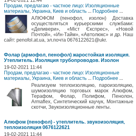
19-02-2021 11:44
Продам, предлагаю - частное лицо: Изоляционные
материалы
,
Украина, Киев и область
...
Подробнее
...
АЛЮФОМ (пенофол, изолон) Доставка
осуществляться курьерскими службами:
«Деливери», «Міст Єкспрес», «Новой
Почтой», «Ин-Тайм», «Автолюкс» и др. Наш
сайт: penofol.at.ua, эл.почта 0676122621@ukr.
Фолар (армофол, пенофол) жаростойкая изоляция.
Утеплитель. Изоляция трубопроводов. Изолон
19-02-2021 11:44
Продам, предлагаю - частное лицо: Изоляционные
материалы
,
Украина, Киев и область
...
Подробнее
...
Реализуем теплоизоляцию, пароизоляцию,
шумоизоляцию торговых марок Алюфом,
Терафом, Фолар, Полифом, Пенолон,
Armaflex, Синтетический каучук, Монтажные
скотчи, Звукоизоляционные ленты.
Алюфом (пенофол) - утеплитель. звукоизоляция,
теплоизоляция 0676122621
19-02-2021 11:44