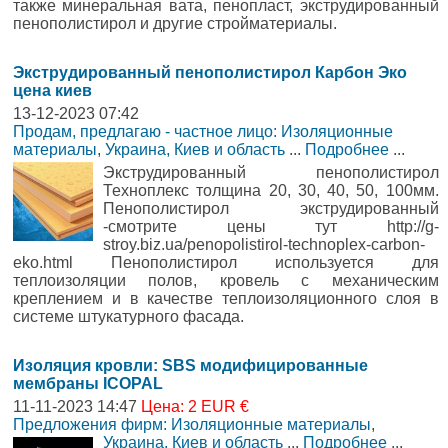
также минеральная вата, пенопласт, экструдированный
пенополистирол и другие стройматериалы.
Экструдированный пенополистирол Карбон Эко
цена киев
13-12-2023 07:42
Продам, предлагаю - частное лицо: Изоляционные
материалы
,
Украина, Киев и область
...
Подробнее
...
Экструдированный пенополистирол
Техноплекс толщина 20, 30, 40, 50, 100мм.
Пенополистирол экструдированный
-смотрите цены тут http://g-
stroy.biz.ua/penopolistirol-technoplex-carbon-
eko.html Пенополистирол используется для
теплоизоляции полов, кровель с механическим
креплением и в качестве теплоизоляционного слоя в
системе штукатурного фасада.
Изоляция кровли: SBS модифицированные
мембраны ICOPAL
11-11-2023 14:47
Цена: 2 EUR €
Предложения фирм: Изоляционные материалы
,
Украина, Киев и область
...
Подробнее
...