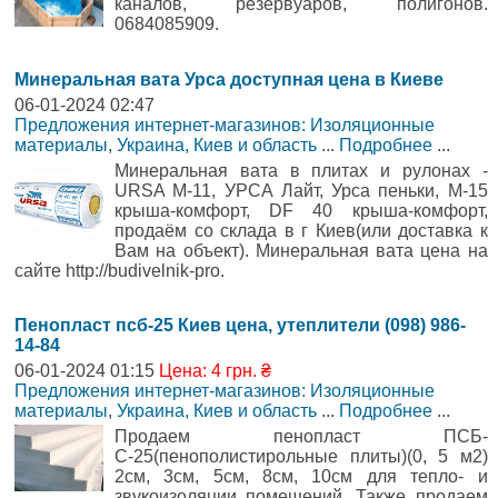
каналов, резервуаров, полигонов.
0684085909.
Минеральная вата Урса доступная цена в Киеве
06-01-2024 02:47
Предложения интернет-магазинов: Изоляционные
материалы
,
Украина, Киев и область
...
Подробнее
...
Минеральная вата в плитах и рулонах -
URSA М-11, УРСА Лайт, Урса пеньки, М-15
крыша-комфорт, DF 40 крыша-комфорт,
продаём со склада в г Киев(или доставка к
Вам на объект). Минеральная вата цена на
сайте http://budivelnik-pro.
Пенопласт псб-25 Киев цена, утеплители (098) 986-
14-84
06-01-2024 01:15
Цена: 4 грн. ₴
Предложения интернет-магазинов: Изоляционные
материалы
,
Украина, Киев и область
...
Подробнее
...
Продаем пенопласт ПСБ-
С-25(пенополистирольные плиты)(0, 5 м2)
2см, 3см, 5см, 8см, 10см для тепло- и
звукоизоляции помещений. Также продаем