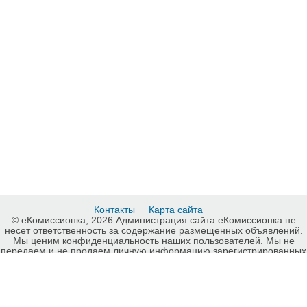
Контакты
Карта сайта
© еКомиссионка, 2026 Администрация сайта еКомиссионка не
несет ответственность за содержание размещенных объявлений.
Мы ценим конфиденциальность наших пользователей. Мы не
передаем и не продаем личную информацию зарегистрированных
пользователей еКомиссионка третьм лицам. Мы не отвечаем за
правила конфиденциальности сайтов на которые ссылается
еКомиссионка. На некоторых страницах нашего сайта
представлена реклама Google Adsense Advertising Network. Чтобы
узнать подробней о правилах конфиденциальности Google