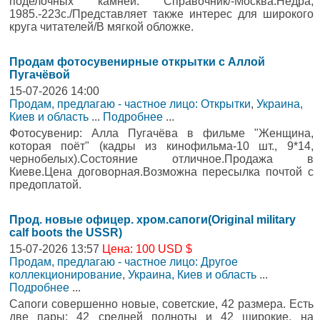
поделочных камней: Справочник/-Москва:Недра,
1985.-223с./Представляет также интерес для широкого
круга читателей/В мягкой обложке.
Продам фотосувенирные открытки с Аллой
Пугачёвой
15-07-2026 14:00
Продам, предлагаю - частное лицо: Открытки
,
Украина,
Киев и область
...
Подробнее
...
Фотосувенир: Алла Пугачёва в фильме "Женщина,
которая поёт" (кадры из кинофильма-10 шт., 9*14,
чернобелых).Состояние отличное.Продажа в
Киеве.Цена договорная.Возможна пересылка почтой с
предоплатой.
Прод. новые офицер. хром.сапоги(Оriginal military
calf boots the USSR)
15-07-2026 13:57
Цена: 100 USD $
Продам, предлагаю - частное лицо: Другое
коллекционирование
,
Украина, Киев и область
...
Подробнее
...
Сапоги совершенно новые, советские, 42 размера. Есть
две пары: 42 средней полноты и 42 широкие, на