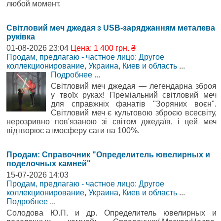
любой момент.
Світловий меч джедая з USB-заряджанням металева
руківка
01-08-2026 23:04
Цена: 1 400 грн. ₴
Продам, предлагаю - частное лицо: Другое
коллекционирование
,
Украина, Киев и область
...
Подробнее
...
Cвітловий меч джедая — легендарна зброя
у твоїх руках! Преміальний світловий меч
для справжніх фанатів "Зоряних воєн".
Світловий меч є культовою зброєю всесвіту,
нерозривно пов'язаною зі світом джедаїв, і цей меч
відтворює атмосферу саги на 100%.
Продам: Справочник "Определитель ювелирных и
поделочных камней"
15-07-2026 14:03
Продам, предлагаю - частное лицо: Другое
коллекционирование
,
Украина, Киев и область
...
Подробнее
...
Солодова Ю.П. и др. Определитель ювелирных и