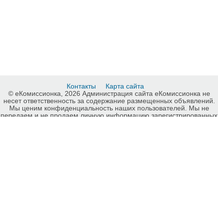
Контакты
Карта сайта
© еКомиссионка, 2026 Администрация сайта еКомиссионка не
несет ответственность за содержание размещенных объявлений.
Мы ценим конфиденциальность наших пользователей. Мы не
передаем и не продаем личную информацию зарегистрированных
пользователей еКомиссионка третьм лицам. Мы не отвечаем за
правила конфиденциальности сайтов на которые ссылается
еКомиссионка. На некоторых страницах нашего сайта
представлена реклама Google Adsense Advertising Network. Чтобы
узнать подробней о правилах конфиденциальности Google
нажмите тут
.
Интернет-комиссионка Коллекционирование Киев. Бесплатные
объявления Коллекционирование Киев. Продажа
Коллекционирование Киев, купить Коллекционирование Киев,
куплю б/у, продам б/у Киев, бесплатные объявления Киев,
еКомиссионка .