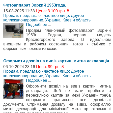
Фотоаппарат Зоркий 1953года.
15-08-2025 11:38
Цена: 3 100 грн. ₴
Продам, предлагаю - частное лицо: Другое
коллекционирование
,
Украина, Киев и область
...
Подробнее
...
Продам плёночный фотоаппарат Зоркий
1953г. Редкая, первая модель
Красногорского завода. В идеальном
внешнем и рабочем состоянии, готов к съёмке с
фирменным чехлом из кожи.
Оформити дозвіл на вивіз картин, митна декларація
06-10-2024 23:16
Цена: 99 грн. ₴
Продам, предлагаю - частное лицо: Другое
коллекционирование
,
Украина, Киев и область
...
Подробнее
...
Оформити дозвіл на вивіз картин, митна
декларація. Щоб не мати проблем з
пересилкою картин за межі України- треба
оформити правильно все дозвільні
документи. Отримання дозвілу на вивіз, оформллю
митні декларації для мінімізації мита пр отриманні