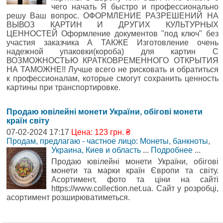
чего начать Я быстро и профессионально
решу Ваш вопрос. ОФОРМЛЕНИЕ РАЗРЕШЕНИЙ НА
ВЫВОЗ КАРТИН И ДРУГИХ КУЛЬТУРНЫХ
ЦЕННОСТЕЙ Оформление документов "под ключ" без
участия заказчика А ТАКЖЕ Изготовление очень
надежной упаковки(короба) для картин С
ВОЗМОЖНОСТЬЮ КРАТКОВРЕМЕННОГО ОТКРЫТИЯ
НА ТАМОЖНЕ!! Лучше всего не рисковать и обратиться
к профессионалам, которые смогут сохранить ценность
картины при транспортировке.
Продаю ювілейні монети України, обігові монети
країн світу
07-02-2024 17:17
Цена: 123 грн. ₴
Продам, предлагаю - частное лицо: Монеты, банкноты
,
Украина, Киев и область
...
Подробнее
...
Продаю ювілейні монети України, обігові
монети та марки країн Європи та світу.
Асортимент, фото та ціни на сайті
https://www.collection.net.ua. Сайт у розробці,
асортимент розширюватиметься.