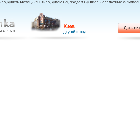
в, купить Мотоциклы Киев, куплю б/у, продам б/у Киев, бесплатные объявле
Киев
Дать об
другой город