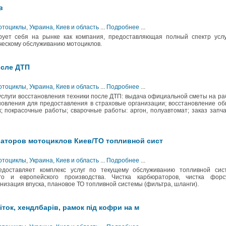
в
Мотоциклы
,
Украина, Киев и область
...
Подробнее
...
ует себя на рынке как компания, предоставляющая полный спектр услу
ческому обслуживанию мотоциклов.
осле ДТП
Мотоциклы
,
Украина, Киев и область
...
Подробнее
...
слуги восстановления техники после ДТП: выдача официальной сметы на р
овления для предоставления в страховые организации; восстановление об
к; покрасочные работы; сварочные работы: аргон, полуавтомат; заказ запч
аторов мотоциклов Киев/ТО топливной сист
Мотоциклы
,
Украина, Киев и область
...
Подробнее
...
доставляет комплекс услуг по текущему обслуживанию топливной сис
ого и европейского производства. Чистка карбюраторов, чистка форсу
изация впуска, плановое ТО топливной системы (фильтра, шланги).
іток, хендлбарів, рамок під кофри на м