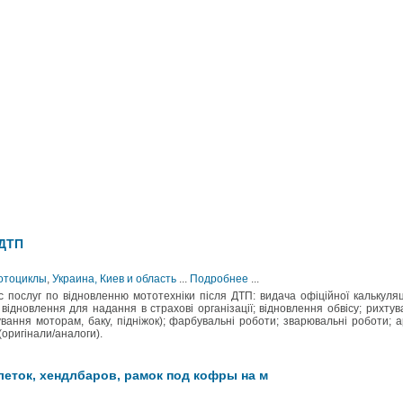
 ДТП
Мотоциклы
,
Украина, Киев и область
...
Подробнее
...
послуг по відновленню мототехніки після ДТП: видача офіційної калькуляц
відновлення для надання в страхові організації; відновлення обвісу; рихтув
вання моторам, баку, підніжок); фарбувальні роботи; зварювальні роботи; а
оригінали/аналоги).
леток, хендлбаров, рамок под кофры на м