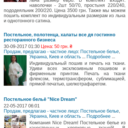
льна размер евро. В комплект входят:
наволочки - 2шт 50/70, простыня 220/240,
пододеяльник 200/220. Цена 3500 грн. Также мы можем
пошить комплект по индивидуальным размерам из льна
и однотонного сатина.
Постельное, полотенца, халаты все дя гостинно
ресторанного бизнеса
30-09-2017 01:30
Цена: 50 грн. ₴
Продам, предлагаю - частное лицо: Постельное белье
,
Украина, Киев и область
...
Подробнее
...
Индивидуальный пошив и печать на ткани.
Удиви всех эксклюзивным пошивом и
фирменным принтом. Печать на ткани
флексом, термотрансфером, сублимацией,
прямой печатью, шелкотрафаретом.
Постельное бельё "Nice Dream"
22-05-2017 06:01
Продам, предлагаю - частное лицо: Постельное белье
,
Украина, Киев и область
...
Подробнее
...
Компания Nice Dream! Постельное белье из
качественных хлопковые тканей! В