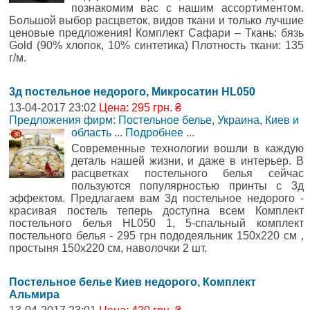
познакомим вас с нашим ассортиментом.
Большой выбор расцветок, видов ткани и только лучшие
ценовые предложения! Комплект Сафари – Ткань: бязь
Gold (90% хлопок, 10% синтетика) Плотность ткани: 135
г/м.
3д постельное недорого, Микросатин HL050
13-04-2017 23:02
Цена: 295 грн. ₴
Предложения фирм: Постельное белье
,
Украина, Киев и
область
...
Подробнее
...
Современные технологии вошли в каждую
деталь нашей жизни, и даже в интерьер. В
расцветках постельного белья сейчас
пользуются популярностью принты с 3д
эффектом. Предлагаем вам 3д постельное недорого -
красивая постель теперь доступна всем Комплект
постельного белья HL050 1, 5-спальный комплект
постельного белья - 295 грн пододеяльник 150x220 см ,
простыня 150x220 см, наволочки 2 шт.
Постельное белье Киев недорого, Комплект
Альмира