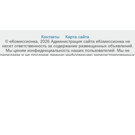
Контакты
Карта сайта
© еКомиссионка, 2026 Администрация сайта еКомиссионка не
несет ответственность за содержание размещенных объявлений.
Мы ценим конфиденциальность наших пользователей. Мы не
передаем и не продаем личную информацию зарегистрированных
пользователей еКомиссионка третьм лицам. Мы не отвечаем за
правила конфиденциальности сайтов на которые ссылается
еКомиссионка. На некоторых страницах нашего сайта
представлена реклама Google Adsense Advertising Network. Чтобы
узнать подробней о правилах конфиденциальности Google
нажмите тут
.
Интернет-комиссионка Постельное белье Киев. Бесплатные
объявления Постельное белье Киев. Продажа Постельное белье
Киев, купить Постельное белье Киев, куплю б/у, продам б/у Киев,
бесплатные объявления Киев, еКомиссионка .
-ukrainian