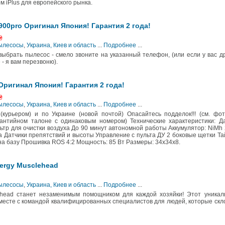
м iPlus для европейского рынка.
900pro Оригинал Япония! Гарантия 2 года!
₴
Пылесосы
,
Украина, Киев и область
...
Подробнее
...
выбрать пылесос - смело звоните на указанный телефон, (или если у вас д
 - я вам перезвоню).
Оригинал Япония! Гарантия 2 года!
₴
Пылесосы
,
Украина, Киев и область
...
Подробнее
...
рьером) и по Украине (новой почтой) Опасайтесь подделок!!! (см. фот
рантийном талоне с одинаковым номером) Технические характеристики: Д
р для очистки воздуха До 90 минут автономной работы Аккумулятор: NiMh
 Датчики препятствий и высоты Управление с пульта ДУ 2 боковые щетки Т
на базу Прошивка ROS 4:2 Мощность: 85 Вт Размеры: 34х34х8.
ergy Musclehead
Пылесосы
,
Украина, Киев и область
...
Подробнее
...
ehead станет незаменимым помощником для каждой хозяйки! Этот уникал
месте с командой квалифицированных специалистов для людей, которые ск