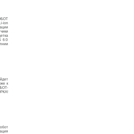
ОБОТ
-ion
зации
тчики
щетка
 6:0
апнии
ойдет
иже к
БОТ-
РКА!
обот
рация