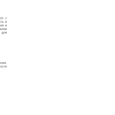
ch с
сть и
ния и
логии
в для
ения.
ности