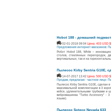
Hobot 188 - домашний подмас
02-01-2018 09:04
Цена: 403 USD $
Предложения интернет-магазинов: 
Робот Hobot 188, White – инновацио
столов, стеклянных перегородок, д
вертикальных, так и на горизонтальн
Пылесос Kirby Sentria G10E, с
14-07-2017 13:42
Цена: 500 USD $
Продам, предлагаю - частное лицо: 
Пылесос Kirby Sentria G10E, сделан 
максимальной комплектации в 3 короб
кейсе, удлинительными трубками и шл
вибромашинка "Turbo Accessory" - 
языке).
Пылесос Soteco Nevada 633