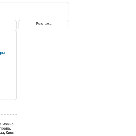
Реклама
оры
де можно
права.
ы, Киев
.