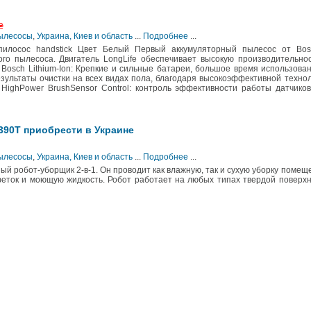
₴
Пылесосы
,
Украина, Киев и область
...
Подробнее
...
 пилосос handstick Цвет Белый Первый аккумуляторный пылесос от Bos
го пылесоса. Двигатель LongLife обеспечивает высокую производительно
Bosch Lithium-Ion: Крепкие и сильные батареи, большое время использова
ультаты очистки на всех видах пола, благодаря высокоэффективной техно
 HighPower BrushSensor Control: контроль эффективности работы датчико
390T приобрести в Украине
Пылесосы
,
Украина, Киев и область
...
Подробнее
...
ый робот-уборщик 2-в-1. Он проводит как влажную, так и сухую уборку помещ
феток и моющую жидкость. Робот работает на любых типах твердой поверх