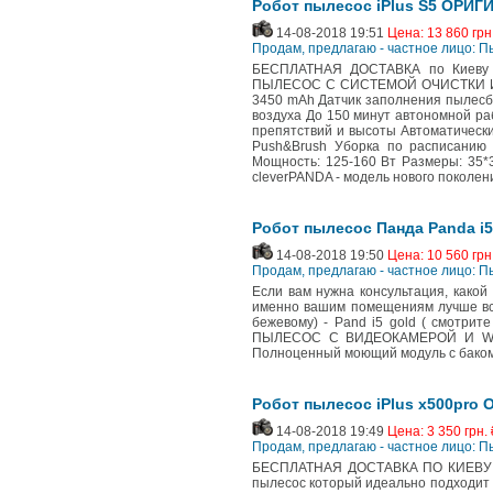
Робот пылесос iPlus S5 ОРИГ
14-08-2018 19:51
Цена: 13 860 грн
Продам, предлагаю - частное лицо: 
БЕСПЛАТНАЯ ДОСТАВКА по Киеву 
ПЫЛЕСОС С СИСТЕМОЙ ОЧИСТКИ И ИО
3450 mAh Датчик заполнения пылесбо
воздуха До 150 минут автономной р
препятствий и высоты Автоматически
Push&Brush Уборка по расписанию
Мощность: 125-160 Вт Размеры: 35*
cleverPANDA - модель нового поколен
Робот пылесос Панда Panda i5,
14-08-2018 19:50
Цена: 10 560 грн
Продам, предлагаю - частное лицо: 
Если вам нужна консультация, какой
именно вашим помещениям лучше всег
бежевому) - Pand i5 gold ( cмо
ПЫЛЕСОС С ВИДЕОКАМЕРОЙ И WI-F
Полноценный моющий модуль с баком
Робот пылесос iPlus x500pro 
14-08-2018 19:49
Цена: 3 350 грн. 
Продам, предлагаю - частное лицо: 
БЕСПЛАТНАЯ ДОСТАВКА ПО КИЕВУ (ку
пылесос который идеально подходит 