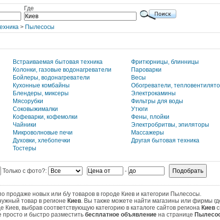
Где
ехника
>
Пылесосы
Встраиваемая бытовая техника
Фритюрницы, блинницы
Колонки, газовые водонагреватели
Пароварки
Бойлеры, водонагреватели
Весы
Кухонные комбайны
Обогреватели, тепловентилят
Блендеры, миксеры
Электрокамины
Мясорубки
Фильтры для воды
Соковыжималки
Утюги
Кофеварки, кофемолки
Фены, плойки
Чайники
Электробритвы, эпиляторы
Микроволновые печи
Массажеры
Духовки, хлебопечки
Другая бытовая техника
Тостеры
Только с фото?:
-
 продаже новых или б/у товаров в городе Киев и категории Пылесосы.
нужный товар в регионе
Киев
. Вы также можете найти магазины или фирмы г
де Киев, выбрав соответствующую категорию в каталоге сайтов региона
Киев
с
те просто и быстро разместить
бесплатное объявление
на странице
Пылесос