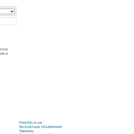
этого
лом и
FreeAds.in.ua -
бесплатные объявления
Украины