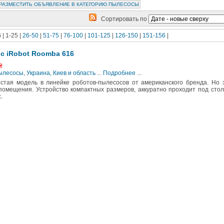
РАЗМЕСТИТЬ ОБЪЯВЛЕНИЕ В КАТЕГОРИЮ ПЫЛЕСОСЫ
Сортировать по
6
| 1-25 |
26-50
|
51-75
|
76-100
|
101-125
|
126-150
|
151-156
|
с iRobot Roomba 616
₴
Пылесосы
,
Украина, Киев и область
...
Подробнее
...
стая модель в линейке роботов-пылесосов от американского бренда. Но 
помещения. Устройство компактных размеров, аккуратно проходит под сто
.