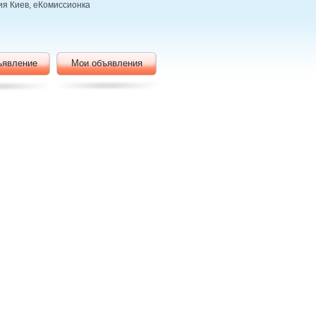
ия Киев, еКомиссионка
ъявление
Мои объявления