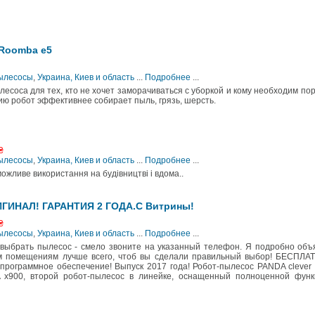
 Roomba e5
Пылесосы
,
Украина, Киев и область
...
Подробнее
...
лесоса для тех, кто не хочет заморачиваться с уборкой и кому необходим по
ию робот эффективнее собирает пыль, грязь, шерсть.
₴
Пылесосы
,
Украина, Киев и область
...
Подробнее
...
жливе використання на будівництві і вдома..
РИГИНАЛ! ГАРАНТИЯ 2 ГОДА.С Витрины!
₴
Пылесосы
,
Украина, Киев и область
...
Подробнее
...
й выбрать пылесос - смело звоните на указанный телефон. Я подробно об
м помещениям лучше всего, чтоб вы сделали правильный выбор! БЕСПЛА
ограммное обеспечение! Выпуск 2017 года! Робот-пылесос PANDA clever 
 x900, второй робот-пылесос в линейке, оснащенный полноценной функ