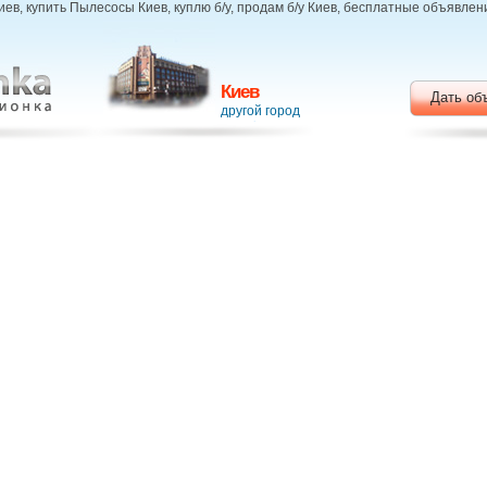
в, купить Пылесосы Киев, куплю б/у, продам б/у Киев, бесплатные объявлен
Киев
Дать об
другой город