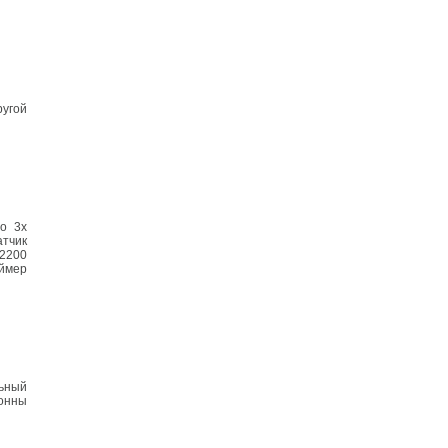
ругой
о 3х
атчик
 2200
аймер
ьный
лонны