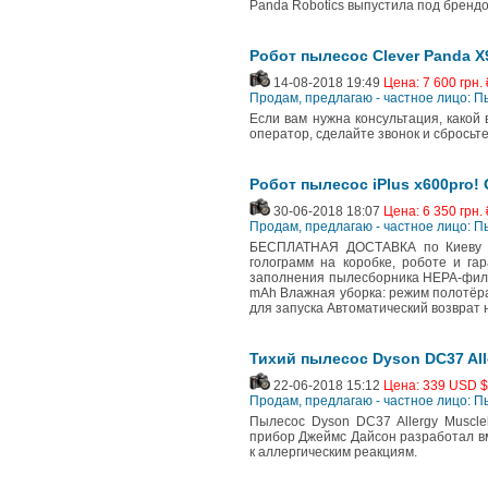
Panda Robоtics выпустила под брендо
Робот пылесос Сlever Panda X
14-08-2018 19:49
Цена: 7 600 грн. 
Продам, предлагаю - частное лицо: 
Если вам нужна консультация, какой 
оператор, сделайте звонок и сбросьте
Робот пылесос iPlus x600pro! 
30-06-2018 18:07
Цена: 6 350 грн. 
Продам, предлагаю - частное лицо: 
БЕСПЛАТНАЯ ДОСТАВКА по Киеву (ку
голограмм на коробке, роботе и га
заполнения пылесборника HEPA-фильт
mAh Влажная уборка: режим полотёра
для запуска Автоматический возврат 
Тихий пылесос Dyson DC37 All
22-06-2018 15:12
Цена: 339 USD $
Продам, предлагаю - частное лицо: 
Пылесос Dyson DC37 Allergy Muscl
прибор Джеймс Дайсон разработал в
к аллергическим реакциям.