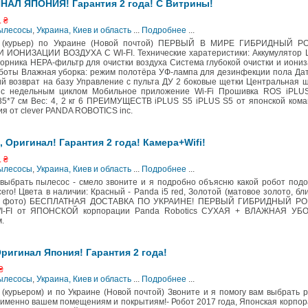
ИНАЛ ЯПОНИЯ! Гарантия 2 года! С Витрины!
. ₴
Пылесосы
,
Украина, Киев и область
...
Подробнее
...
(курьер) по Украине (Новой почтой) ПЕРВЫЙ В МИРЕ ГИБРИДНЫЙ Р
НИЗАЦИИ ВОЗДУХА С WI-FI. Технические харатеристики: Аккумулятор Li
рника HEPA-фильтр для очистки воздуха Система глубокой очистки и иони
аботы Влажная уборка: режим полотёра УФ-лампа для дезинфекции пола Да
й возврат на базу Управление с пульта ДУ 2 боковые щетки Центральная 
 с недельным циклом Мобильное приложение Wi-Fi Прошивка ROS iPLUS
35*7 см Вес: 4, 2 кг 6 ПРЕИМУЩЕСТВ iPLUS S5 iPLUS S5 от японской ком
ия от clever PANDA ROBOTICS inc.
 Оригинал! Гарантия 2 года! Камера+Wifi!
. ₴
Пылесосы
,
Украина, Киев и область
...
Подробнее
...
 выбрать пылесос - смело звоните и я подробно объясню какой робот под
о! Цвета в наличии: Красный - Panda i5 red, Золотой (матовое золото, бл
трите фото) БЕСПЛАТНАЯ ДОСТАВКА ПО УКРАИНЕ! ПЕРВЫЙ ГИБРИДНЫЙ РО
I от ЯПОНСКОЙ корпорации Panda Robotics СУХАЯ + ВЛАЖНАЯ УБО
.
Оригинал Япония! Гарантия 2 года!
₴
Пылесосы
,
Украина, Киев и область
...
Подробнее
...
рьером) и по Украине (Новой почтой) Звоните и я помогу вам выбрать р
именно вашем помещениям и покрытиям!- Робот 2017 года, Японская корпо