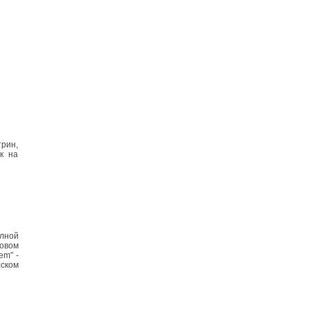
трин,
ак на
олной
ковом
em" -
сском