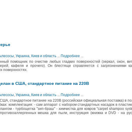
терье
Пылесосы
,
Украина, Киев и область
...
Подробнее
...
нный помощник по очистке любых гладких поверхностей (зеркал, окон, ви
верей, кафеля и прочего). Он блестяще справляется с загрязнениями к
ых поверхностях.
делан в США, стандартное питание на 220В
Пылесосы
,
Украина, Киев и область
...
Подробнее
...
в США, стандартное питание на 220В (российская официальная поставка) в п
ках: комплектация: - сам аппарат с набором стандартных насадок в пласти
ангом - турбощетка "зип-браш" - химчистка для ковров "carpet shampoo syst
3 противоаллергенных мешка для пыли, инструкция (книжка и DVD - на ру