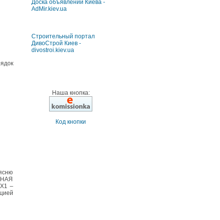
Доска объявлений Киева -
AdMir.kiev.ua
Строительный портал
ДивоСтрой Киев -
divostroi.kiev.ua
рядок
Наша кнопка:
Код кнопки
ъясню
ТНАЯ
X1 –
цией