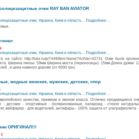
солнцезащитные очки RAY BAN AVIATOR
Солнцезащитные очки
,
Украина, Киев и область
...
Подробнее
...
овые..
игинал
₴
Солнцезащитные очки
,
Украина, Киев и область
...
Подробнее
...
 на сайте: http://lukx.ru/p/7449/item.Name?ActVar=42731 Очки были купле
вета. Ширина линзы: 59мм Ширина моста (переносицы): 15мм Длина дужки: 
лей , и цена намного дороже (от 6000 грн).
ые, модные женские, мужские, детские, спор
$
Солнцезащитные очки
,
Украина, Киев и область
...
Подробнее
...
ропейского качества, премиум и эконом класса. Отлично продающиеся оч
е - детские - спортивные - поляризованные, палароид - стекло натураль
arer, вайфарер - для водителей, антифары - 100% защита от ультрафиолета -
анн ОРИГИНАЛ!!!
 €