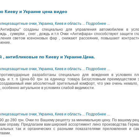
по Киеву и Украине цена видео
Солнцезащитные очки
,
Украина, Киев и область
...
Подробнее
...
"Антифары" созданы cпeциaльнo для управления автомобилем в ycлo
ждь , cyмepkи , cнeг , дoждь и.т.п Очки «Антифара» способствуют защите гл
ления светом ксеноновых фар , снижают рассеяние, повышают контрастн
чение.
 , антибликовые по Киеву и Украине.Цена.
Солнцезащитные очки
,
Украина, Киев и область
...
Подробнее
...
противоударные разработаны специально для вождения в условиях пл
дождь и т. п Цена-60 грн за единицу товара Безусловным преимуществом 
 создаваемый ими абсолютный зрительный комфорт, что уже очень немало,
 особенно актуальное в условиях слабой видимости.
олнцезащитные очки
,
Украина, Киев и область
...
Подробнее
...
 90 до 280 грн. Очки по Вашему рецепту за минимальную цену. По вашему ре
ам оправу. Предлагаем вам широкий ассортимент линз производства Герма
ральных так и органических с разными показателями преломления и са
твами.