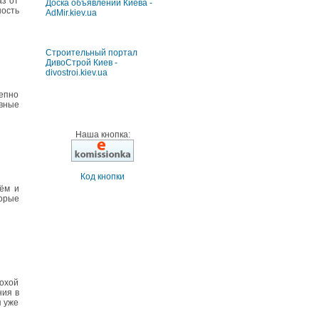
аз от
Доска объявлений Киева -
ость
AdMir.kiev.ua
Строительный портал
ДивоСтрой Киев -
divostroi.kiev.ua
лепно
ивные
Наша кнопка:
Код кнопки
нём и
торые
охой
ния в
я уже