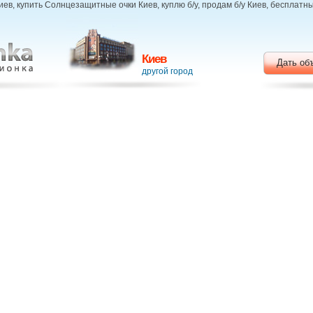
в, купить Солнцезащитные очки Киев, куплю б/у, продам б/у Киев, бесплатн
Киев
Дать об
другой город