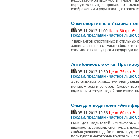
недостаточной видимocти: тyмaн , дo
переутомления, защищают от ослеп
изображения и улучшают цветоразли
Очки спортивные 7 вариантов 
05-11-2017 11:00
Цена: 60 грн. ₴
Продам, предлагаю - частное лицо: 
7 вариантов спортивных и стильных оч
защищают глаза от ультрафиолетового
очки имeют линзу противоударную по
Антибликовые очки. Противоу
05-11-2017 10:59
Цена: 75 грн. ₴
Продам, предлагаю - частное лицо: 
Антибликовые очки— это специальны
ночью, утром и вечером! Скорей все
водители и среди людей они известны
Очки для водителей «Антифа
05-11-2017 10:56
Цена: 60 грн. ₴
Продам, предлагаю - частное лицо: 
Очки для водителей «Антифары» 
видимости: сумерки, снег, туман, дож
любых условиях: днём и ночью, утром
пользуются некоторые водители и ср