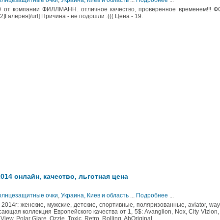
Солнцезащитные очки
,
Украина, Киев и область
...
Подробнее
...
 от компании ФИЛЛМАНН. отличное качество, проверенное временем!!! ФО
2]Галерея[/url] Причина - не подошли :((( Цена - 19.
14 онлайн, качество, льготная цена
Солнцезащитные очки
,
Украина, Киев и область
...
Подробнее
...
14г: женские, мужские, детские, спортивные, поляризованные, aviator, wayf
ающая коллекция Европейского качества от 1, 5$: Avanglion, Nox, City Vizion,
iew, Polar Glare, Ozzie, Toxic, Retro, Rolling, AbOriginal.