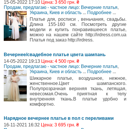
15-05-2022 17:10
Цена: 3 650 грн. ₴
Продам, предлагаю - частное лицо: Вечерние платья
,
Украина, Киев и область
...
Подробнее
...
Платье для, росписи , веньчания, свадьбы.
Длина 155-160 см. Посмотреть другие
модели и купить понравившееся платье,
можно на нашем сайте http://irdress.com.ua
Платья под заказ http://irdress.
Вечернее/свадебное платье цвета шампань
14-05-2022 19:13
Цена: 4 500 грн. ₴
Продам, предлагаю - частное лицо: Вечерние платья
,
Украина, Киев и область
...
Подробнее
...
Шикарное платье, воздушное, нежное,
женственное.Цвет шампанского.
Полупрозрачная верхняя ткань, летящая,
невесомая.Очень приятная к телу
внутренняя ткань.В платье удобно и
комфортно.
Нарядное вечернее платье в пол с переливами
16-11-2021 16:32
Цена: 3 695 грн. ₴