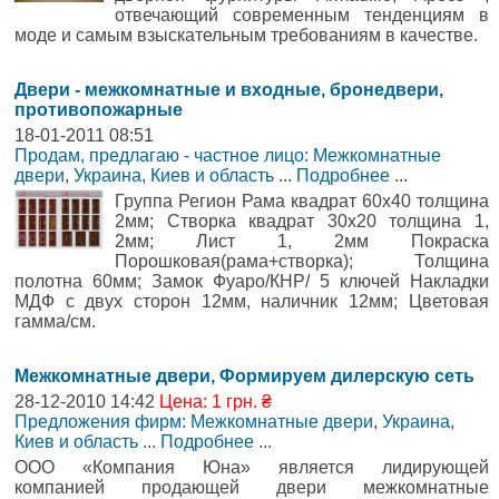
отвечающий современным тенденциям в
моде и самым взыскательным требованиям в качестве.
Двери - межкомнатные и входные, бронедвери,
противопожарные
18-01-2011 08:51
Продам, предлагаю - частное лицо: Межкомнатные
двери
,
Украина, Киев и область
...
Подробнее
...
Группа Регион Рама квадрат 60х40 толщина
2мм; Створка квадрат 30х20 толщина 1,
2мм; Лист 1, 2мм Покраска
Порошковая(рама+створка); Толщина
полотна 60мм; Замок Фуаро/КНР/ 5 ключей Накладки
МДФ с двух сторон 12мм, наличник 12мм; Цветовая
гамма/см.
Межкомнатные двери, Формируем дилерскую сеть
28-12-2010 14:42
Цена: 1 грн. ₴
Предложения фирм: Межкомнатные двери
,
Украина,
Киев и область
...
Подробнее
...
ООО «Компания Юна» является лидирующей
компанией продающей двери межкомнатные