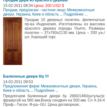
Продам дври из красного дерева!
15-02-2011 08:34
Цена: 200 USD $
Продам, предлагаю - частное лицо: Межкомнатные
двери
,
Украина, Киев и область
...
Подробнее
...
Продам 10 дверных полотен, филенчатые
пр-ва Индонезия. Изготовлены из массива
красного дерева породы Ньято. Размеры
полотен – 37х760х2130 мм. Цена – 200 у.е./
шт. Хороший торг.
Балконные двери б/у !!!
14-02-2011 09:53
Предложения фирм: Межкомнатные двери
,
Украина,
Киев и область
...
Подробнее
...
Предлогаем балконные двери бу. 2660/1460(штульп)c
фрамугой на 560 мм.Внизу сендвич на 500 мм. Сп 4-16-4
Проф.--Tисон. Ф-ра--GU. Цена договорная..