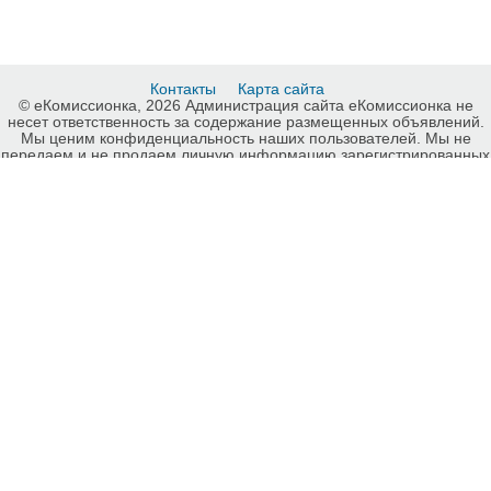
Контакты
Карта сайта
© еКомиссионка, 2026 Администрация сайта еКомиссионка не
несет ответственность за содержание размещенных объявлений.
Мы ценим конфиденциальность наших пользователей. Мы не
передаем и не продаем личную информацию зарегистрированных
пользователей еКомиссионка третьм лицам. Мы не отвечаем за
правила конфиденциальности сайтов на которые ссылается
еКомиссионка. На некоторых страницах нашего сайта
представлена реклама Google Adsense Advertising Network. Чтобы
узнать подробней о правилах конфиденциальности Google
нажмите тут
.
Интернет-комиссионка Межкомнатные двери Киев. Бесплатные
объявления Межкомнатные двери Киев. Продажа Межкомнатные
двери Киев, купить Межкомнатные двери Киев, куплю б/у, продам
б/у Киев, бесплатные объявления Киев, еКомиссионка Страница
номер 11-2.
-ukrainian