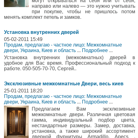
могут открываться на себя или от себя,
направо или налево — это нужно учитывать
при покупке, чтобы не пришлось потом
менять комплект петель и замков.
Установка внутренних дверей
05-02-2011 15:49
Продам, предлагаю - частное лицо: Межкомнатные
двери
,
Украина, Киев и область
...
Подробнее
...
Установка внутренних (межкомнатных) дверей в
удобное для Вас время. Профессиональный подход к
работе. 050-505-70-70, Сергей..
Эксклюзивные межкомнатные Двери, весь киев
25-01-2011 18:20
Продам, предлагаю - частное лицо: Межкомнатные
двери
,
Украина, Киев и область
...
Подробнее
...
Предлагаем Вам эксклюзивные
межкомнатные двери. Различная цветовая
гамма, индивидуальный подбор цвета,
нестандартные размеры. Замер, доставка,
установка, а также широкий ассортимент
дверной фурнитуры Armadillo, Apecs ,