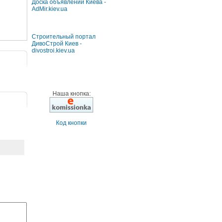
Доска объявлений Киева -
AdMir.kiev.ua
Строительный портал
ДивоСтрой Киев -
divostroi.kiev.ua
Наша кнопка:
Код кнопки