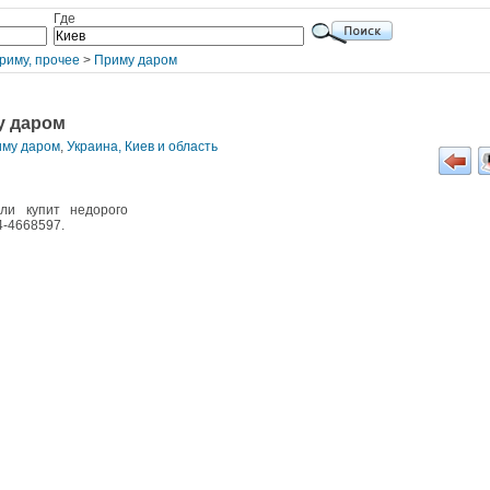
Где
риму, прочее
>
Приму даром
у даром
иму даром
,
Украина, Киев и область
ли купит недорого
4-4668597.