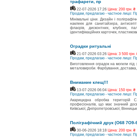
трафарети, пр
22-07-2026 17:26
Цена: 200 грн. ₴
Продам, предлагаю - частное лицо: 
Мінімальні ціни. Дизайн і поліграфіч
наклеек для санитайзера, антисептик
флаєрів, дисконтних, клубних, пал
ідентифікаційних карточек, пластикових
Оградки ритуальні
21-07-2026 03:26
Цена: 3 500 грн. 
Продам, предлагаю - частное лицо: 
Виготовлення оградок на могили під з
металовироби. Фарбування, доставка,
Внимание клещ!!!
13-07-2026 06:04
Цена: 150 грн. ₴
Продам, предлагаю - частное лицо: 
Акарицидна обробка територій Са
професіоналів, що має значний досві
Київської, Дніпропетровської, Вінницьк
Поліграфічний друк (О68 7О9-6
30-06-2026 18:18
Цена: 200 грн. ₴
Продам, предлагаю - частное лицо: 