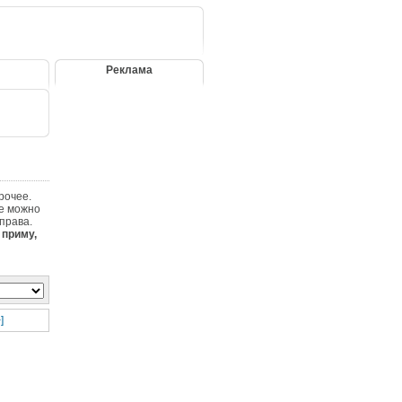
Реклама
рочее.
де можно
права.
 приму,
]