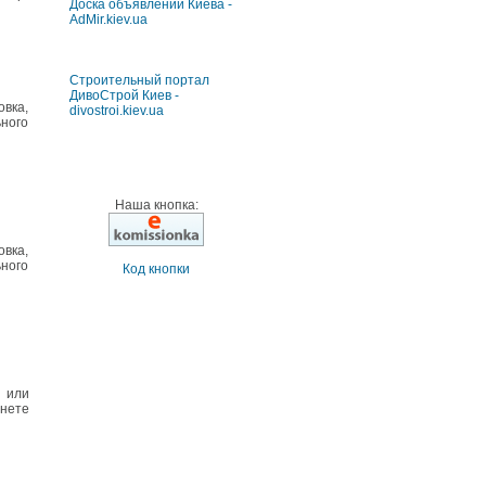
Доска объявлений Киева -
AdMir.kiev.ua
Строительный портал
ДивоСтрой Киев -
овка,
divostroi.kiev.ua
ьного
Наша кнопка:
овка,
ьного
Код кнопки
е или
рнете