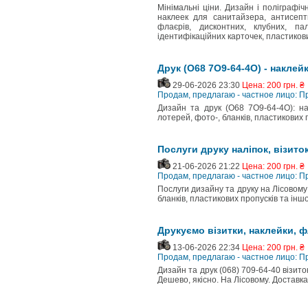
Мінімальні ціни. Дизайн і поліграфіч
наклеек для санитайзера, антисептик
флаєрів, дисконтних, клубних, пал
ідентифікаційних карточек, пластикових
Друк (О68 7О9-64-4О) - наклейк
29-06-2026 23:30
Цена: 200 грн. ₴
Продам, предлагаю - частное лицо: 
Дизайн та друк (О68 7О9-64-4О): накл
лотерей, фото-, бланків, пластикових п
Послуги друку наліпок, візиток
21-06-2026 21:22
Цена: 200 грн. ₴
Продам, предлагаю - частное лицо: 
Послуги дизайну та друку на Лісовому в
бланків, пластикових пропусків та інш
Друкуємо візитки, наклейки, ф
13-06-2026 22:34
Цена: 200 грн. ₴
Продам, предлагаю - частное лицо: 
Дизайн та друк (068) 709-64-40 візиток
Дешево, якісно. На Лісовому. Достав