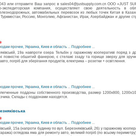
043 или отправите Ваш запрос в sales04@justsupply.com.cn ООО «JUST S
экспедиторская компания, осуществляет свою деятельность в обл
лезнодорожных, автомабильных перевозок из любых точек Китая в Казах
 Туркместан, Россию, Монголию, Афганистан, Ирак, Азербайджан и другие с
₴
Продам прочее
,
Украина, Киев и область
...
Подробнее
...
яківській, 19а навпроти озера Тельбін у гаражному кооперативі поряд з д
ні повністю обшитий фанерою, є стелажі ззаду та горище зверху для зручн
вто, погріб для зберігання продуктів, електрика – розетки + освітлення.
Продам прочее
,
Украина, Киев и область
...
Подробнее
...
егченные поддоны собственного производства, размер 1200х800, 1200х1
зчика. Склады с поддонами находятся.
езняківська
₴
Продам прочее
,
Украина, Киев и область
...
Подробнее
...
вській, 15а (напроти будинку по вул. Березняківській, 26) у гаражному коопер
 гаража) оглядова яма для ремонту авто, великий погріб (по всьому периметру