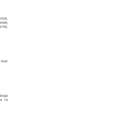
улов,
нків,
тів),
 інші
анда
ва та