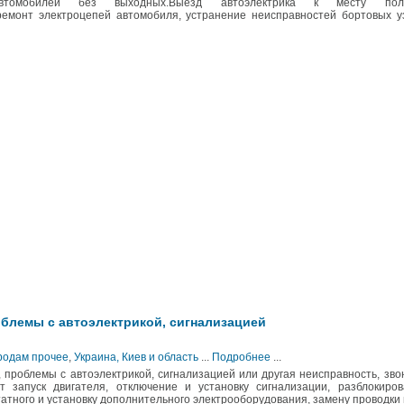
автомобилей без выходных.Выезд автоэлектрика к месту пол
емонт электроцепей автомобиля, устранение неисправностей бортовых уз
облемы с автоэлектрикой, сигнализацией
Продам прочее
,
Украина, Киев и область
...
Подробнее
...
 проблемы с автоэлектрикой, сигнализацией или другая неисправность, зво
т запуск двигателя, отключение и установку сигнализации, разблокиров
атного и установку дополнительного электрооборудования, замену проводки 