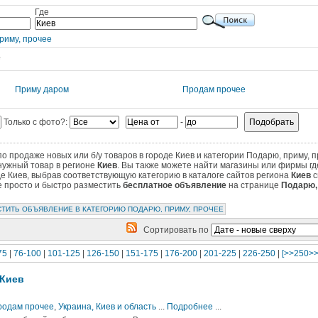
Где
риму, прочее
е
Приму даром
Продам прочее
Только с фото?:
-
 продаже новых или б/у товаров в городе Киев и категории Подарю, приму, п
нужный товар в регионе
Киев
. Вы также можете найти магазины или фирмы г
де Киев, выбрав соответствующую категорию в каталоге сайтов региона
Киев
с
те просто и быстро разместить
бесплатное объявление
на странице
Подарю,
ТИТЬ ОБЪЯВЛЕНИЕ В КАТЕГОРИЮ ПОДАРЮ, ПРИМУ, ПРОЧЕЕ
Сортировать по
75
|
76-100
|
101-125
|
126-150
|
151-175
|
176-200
|
201-225
|
226-250
|
[>>250>>
 Киев
Продам прочее
,
Украина, Киев и область
...
Подробнее
...