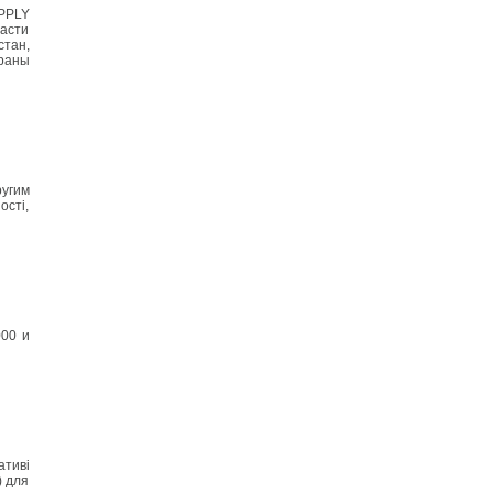
UPPLY
асти
стан,
траны
ругим
ості,
000 и
ативі
) для