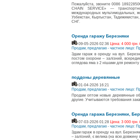
Пожалуйста, звоните 0086 18922850
CHAIN SERVICE» — транспортно-
международных мультимодальных, же
Узбекстан, Кыргыстан, Тадижикистан,
СНГ.
Оренда гаражу Березняки
09-05-2026 02:36
Цена: 4 000 грн. 
Продам, предлагаю - частное лицо: 
Здам гараж в оренду на вул. Березн
постом охорони – залізний, всереди
оглядова яма з 2 нішами для ремонту а
поддоны деревянные
01-04-2026 16:21
Продам, предлагаю - частное лицо: 
Продам оптом новые деревянные обл
другие. Учитываются требования зака
Оренда гаража Березняки, Бер
07-03-2026 01:28
Цена: 3 000 грн. 
Продам, предлагаю - частное лицо: 
Здам гараж в оренду на вул. Березнякі
– залізний, є велика (на всю довжину