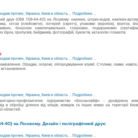
Продам прочее
,
Украина, Киев и область
...
Подробнее
...
ний друк (О68 7О9-64-4О) на Лісовому: наклеек, штрих-кодов, наклеек-артик
а, сетов (плейсмети), лотерей (скретч), упаковки (коробок), візиток, бла
ивних, бонусних накопичувальних, страхових, подарункових (сертифіка
 бірок, пропусків, бейджиків, фотографій, буклетів, каталогів і плакатів.
₴
Продам прочее
,
Украина, Киев и область
...
Подробнее
...
амовлення. Оградки, огорожі, обгороджування клумб. Столики, лавки, навіси,
 встановлення.
Продам прочее
,
Украина, Киев и область
...
Подробнее
...
нітарно-профілактичне підприємство «Біосанлайф» - досвідчена ком
д в обробці ділянок від кліщів, комарів та інших комах на території Киє
ої областей.
4-4О) на Лісовому. Дизайн і поліграфічний друк:
Продам прочее
,
Украина, Киев и область
...
Подробнее
...