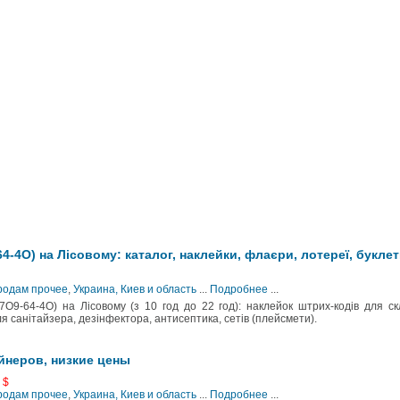
4-4О) на Лісовому: каталог, наклейки, флаєри, лотереї, букле
Продам прочее
,
Украина, Киев и область
...
Подробнее
...
О9-64-4О) на Лісовому (з 10 год до 22 год): наклейок штрих-кодів для ск
ля санітайзера, дезінфектора, антисептика, сетів (плейсмети).
йнеров, низкие цены
 $
Продам прочее
,
Украина, Киев и область
...
Подробнее
...