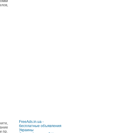
омки
лов,
FreeAds.in.ua -
ните,
бесплатные объявления
ание
Украины
и пр.