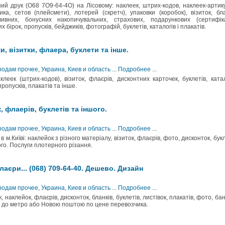
ний друк (О68 7О9-64-4О) на Лісовому: наклеек, штрих-кодов, наклеек-артик
а, сетов (плейсмети), лотерей (скретч), упаковки (коробок), візиток, бла
ивних, бонусних накопичувальних, страхових, подарункових (сертифіка
 бірок, пропусків, бейджиків, фотографій, буклетів, каталогів і плакатів.
и, візитки, флаера, буклети та інше.
Продам прочее
,
Украина, Киев и область
...
Подробнее
...
еек (штрих-кодов), візиток, флаєрів, дисконтних карточек, буклетів, катал
ропусків, плакатів та інше.
, флаерів, буклетів та іншого.
Продам прочее
,
Украина, Киев и область
...
Подробнее
...
 м.Київі: наклейок з різного матеріалу, візиток, флаєрів, фото, дисконток, букл
ого. Послуги плотерного різання.
лаєри... (068) 709-64-40. Дешево. Дизайн
Продам прочее
,
Украина, Киев и область
...
Подробнее
...
, наклейок, флаєрів, дисконток, бланків, буклетів, листівок, плакатів, фото, бан
ка до метро або Новою поштою по цене перевозчика.