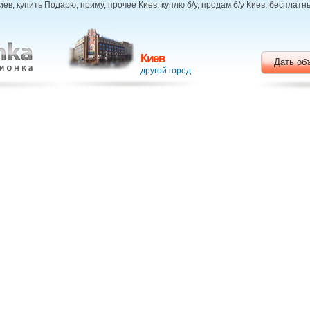
ев, купить Подарю, приму, прочее Киев, куплю б/у, продам б/у Киев, бесплат
Киев
Дать об
другой город