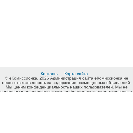
Контакты
Карта сайта
© еКомиссионка, 2026 Администрация сайта еКомиссионка не
несет ответственность за содержание размещенных объявлений.
Мы ценим конфиденциальность наших пользователей. Мы не
передаем и не продаем личную информацию зарегистрированных
пользователей еКомиссионка третьм лицам. Мы не отвечаем за
правила конфиденциальности сайтов на которые ссылается
еКомиссионка. На некоторых страницах нашего сайта
представлена реклама Google Adsense Advertising Network. Чтобы
узнать подробней о правилах конфиденциальности Google
нажмите тут
.
Детали объявления Продам: Китай-Ереван,доставки
коннейнеров,низкие цены - Купить: Китай-Ереван,доставки
коннейнеров,низкие цены, Киев - Продажа: Продам прочее Киев -