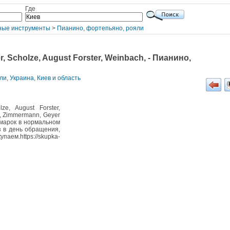
Где
ные инструменты
>
Пианино, фортепьяно, рояли
, Scholze, August Forster, Weinbach, - Пианино,
яли
,
Украина, Киев и область
ze, August Forster,
, Zimmermann, Geyer
 марок в нормальном
з в день обращения,
паем.https://skupka-