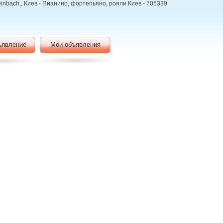
 Weinbach,, Киев - Пианино, фортепьяно, рояли Киев - 705339
ъявление
Мои объявления