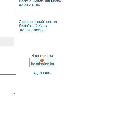
Доска объявлений Киева -
AdMir.kiev.ua
Строительный портал
ДивоСтрой Киев -
divostroi.kiev.ua
Наша кнопка:
Код кнопки