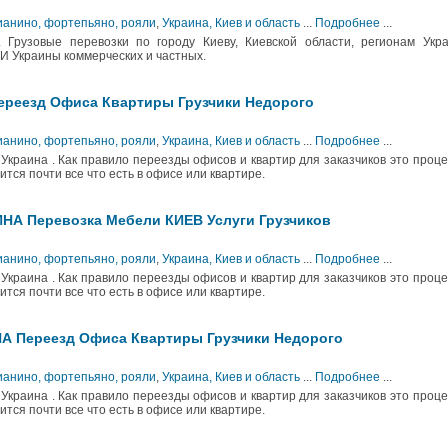
ианино, фортепьяно, рояли
,
Украина, Киев и область
...
Подробнее
...
и. Грузовые перевозки по городу Киеву, Киевской области, регионам Укр
 И Украины коммерческих и частных.
ереезд Офиса Квартиры Грузчики Недорого
ианино, фортепьяно, рояли
,
Украина, Киев и область
...
Подробнее
...
 Украина . Как правило переезды офисов и квартир для заказчиков это проц
тся почти все что есть в офисе или квартире.
АИНА Перевозка Мебели КИЕВ Услуги Грузчиков
ианино, фортепьяно, рояли
,
Украина, Киев и область
...
Подробнее
...
 Украина . Как правило переезды офисов и квартир для заказчиков это проц
тся почти все что есть в офисе или квартире.
НА Переезд Офиса Квартиры Грузчики Недорого
ианино, фортепьяно, рояли
,
Украина, Киев и область
...
Подробнее
...
 Украина . Как правило переезды офисов и квартир для заказчиков это проц
тся почти все что есть в офисе или квартире.