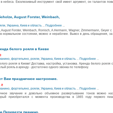
 в небеса. Ексклюзивный инструмент свой имеет аргумент, он талантов пов
Scholze, August Forster, Weinbach,
ояли
,
Украина, Киев и область
...
Подробнее
...
e, August Forster, Weinbach, Ronisch, A.Hermann, Wagner, Zimmermann, Geyer с
 в нормальном состоянии, можно и нерабочее. Вывоз в день обращения, з
енда белого рояля в Киеве
₴
ианино, фортепьяно, рояли
,
Украина, Киев и область
...
Подробнее
...
лого рояля в Киеве! Доставка, настройка, установка. Аренда белого рояля 
елый рояль в аренду - достаточно одного звонка по телефону.
аст Вам праздничное настроение.
. ₴
ианино, фортепьяно, рояли
,
Украина, Киев и область
...
Подробнее
...
ничное звучание и довольно объемное развертывание тонов можно наз
торый приобретался с момента производства в 1865 году первого пиа
и.Перевезти пианино.