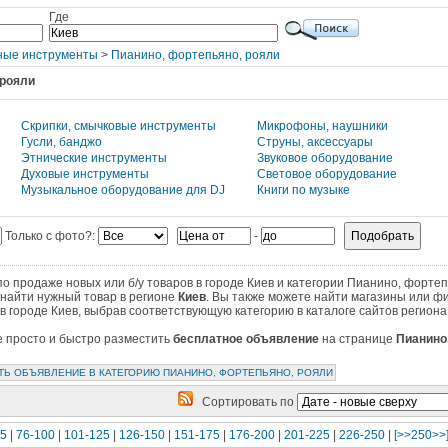
Где
ные инструменты
>
Пианино, фортепьяно, рояли
 рояли
Скрипки, смычковые инструменты
Микрофоны, наушники
Гусли, банджо
Струны, аксессуары
Этнические инструменты
Звуковое оборудование
Духовые инструменты
Световое оборудование
Музыкальное оборудование для DJ
Книги по музыке
Только с фото?:
-
 продаже новых или б/у товаров в городе Киев и категории Пианино, фортеп
 найти нужный товар в регионе
Киев
. Вы также можете найти магазины или ф
в городе Киев, выбрав соответствующую категорию в каталоге сайтов регион
те просто и быстро разместить
бесплатное объявление
на странице
Пианино
ТЬ ОБЪЯВЛЕНИЕ В КАТЕГОРИЮ ПИАНИНО, ФОРТЕПЬЯНО, РОЯЛИ
Сортировать по
75
|
76-100
|
101-125
|
126-150
|
151-175
|
176-200
|
201-225
|
226-250
|
[>>250>>