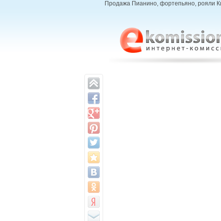
Продажа Пианино, фортепьяно, рояли Кие