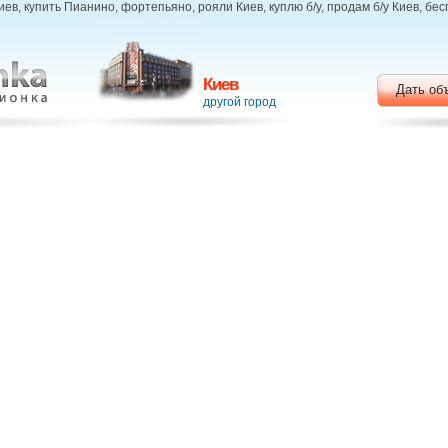
в, купить Пианино, фортепьяно, рояли Киев, куплю б/у, продам б/у Киев, б
Киев
Дать об
другой город