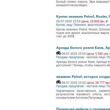
Белый словно паруса. Звук взмывает
конкурентов раскидал.
Куплю пианино Petrof, Rosler, 
09-07-2025 15:53
Цена: 10 000 грн. ₴
Куплю, ищу: Пианино, фортепьяно, р
Куплю пианино Petrof, Rosler, Scholz
годов или других аналогичных марок
счет до 300$.
Аренда белого рояля Киев, Ар
09-07-2025 15:53
Цена: 5 500 грн. 
Продам, предлагаю - частное лицо: П
Аренда белого рояля Киев, Аренда бе
доступной ! Теперь, чтобы заказать б
пианино Petrof, которое созд
09-07-2025 15:53
Цена: 26 777 грн
Продам, предлагаю - частное лицо: П
Характерное качественное, гармо
результатом огромного опыта, ко
основателем Антоном Петровым.
Перевозка мебели с грузчикам