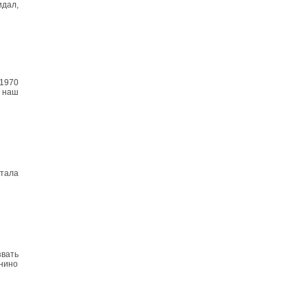
идал,
 1970
а наш
стала
вать
нино