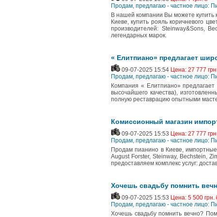
Продам, предлагаю - частное лицо: П
В нашей компании Вы можете купить к
Киеве, купить рояль коричневого цве
производителей: Steinway&Sons, Bechs
легендарных марок.
« Елитпиано» предлагает шир
09-07-2025 15:54
Цена: 27 777 грн
Продам, предлагаю - частное лицо: П
Компания « Елитпиано» предлагает 
высочайшего качества), изготовлен
полную реставрацию опытными маст
Комиссионный магазин импор
09-07-2025 15:53
Цена: 27 777 грн
Продам, предлагаю - частное лицо: П
Продам пианино в Киеве, импортные, 
August Forster, Steinway, Bechstein, 
предоставляем комплекс услуг: доставк
Хочешь свадьбу помнить вечн
09-07-2025 15:53
Цена: 5 500 грн. 
Продам, предлагаю - частное лицо: П
Хочешь свадьбу помнить вечно? Помо