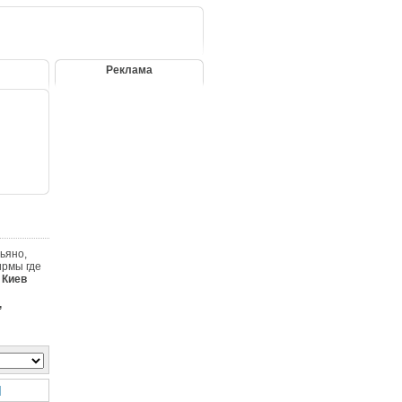
Реклама
ьяно,
ирмы где
а
Киев
,
]