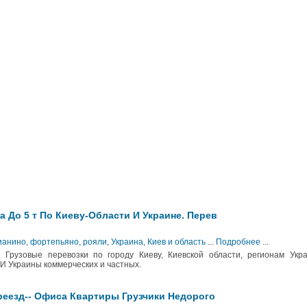
а До 5 т По Киеву-Области И Украине. Перев
ианино, фортепьяно, рояли
,
Украина, Киев и область
...
Подробнее
...
и. Грузовые перевозки по городу Киеву, Киевской области, регионам Укр
 И Украины коммерческих и частных.
еезд-- Офиса Квартиры Грузчики Недорого