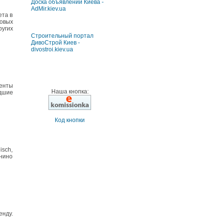
Доска объявлений Киева -
AdMir.kiev.ua
ета в
ровых
ругих
Строительный портал
ДивоСтрой Киев -
divostroi.kiev.ua
менты
Наша кнопка:
едшие
Код кнопки
isch,
анино
енду.