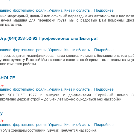
ианино, фортепьяно, рояли
,
Украина, Киев и область
...
Подробнее
...
енно.квартирный, дачный или офисный переезд.Заказ автомобиля у нас поз
 нужна машина для перевозки груза, мы с радостью Вам поможем! Дост
ли магазина.
0гр.(044)353-52-92.Профессионально!Быстро!
ианино, фортепьяно, рояли
,
Украина, Киев и область
...
Подробнее
...
о производится квалифицированными специалистами с большим опытом раб
 инструменту Быстро! Мы экономим ваше и своё время, оказываем свои у
ное качество работы.
SCHOLZE
. ₴
ианино, фортепьяно, рояли
,
Украина, Киев и область
...
Подробнее
...
rof SCHOLZE 1977 г. выпуска с документами. Серийный номер 8
колепно держит строй – до 5-ти лет можно обходиться без настройки.
/у
. ₴
ианино, фортепьяно, рояли
,
Украина, Киев и область
...
Подробнее
...
 б/у в хорошем состоянии. Звучит. Требуется настройка.