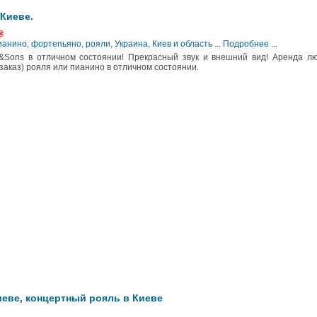
 Киеве.
₴
ианино, фортепьяно, рояли
,
Украина, Киев и область
...
Подробнее
...
&Sons в отличном состоянии! Прекрасный звук и внешний вид! Аренда л
 заказ) рояля или пианино в отличном состоянии.
иеве, концертный рояль в Киеве