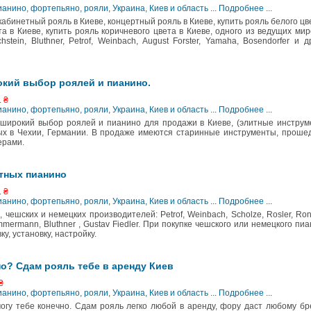
ианино, фортепьяно, рояли
,
Украина, Киев и область
...
Подробнее
...
абинетный рояль в Киеве, концертный рояль в Киеве, купить рояль белого цв
та в Киеве, купить рояль коричневого цвета в Киеве, одного из ведущих ми
tein, Bluthner, Petrof, Weinbach, August Forster, Yamaha, Bosendorfer и д
окий выбор роялей и пианино.
. ₴
ианино, фортепьяно, рояли
,
Украина, Киев и область
...
Подробнее
...
широкий выбор роялей и пианино для продажи в Киеве, (элитные инстру
ных в Чехии, Германии. В продаже имеются старинные инструменты, прош
ерами.
тных пианино
. ₴
ианино, фортепьяно, рояли
,
Украина, Киев и область
...
Подробнее
...
чешских и немецких производителей: Petrof, Weinbach, Scholze, Rosler, Ron
Zimmermann, Bluthner , Gustav Fiedler. При покупке чешского или немецкого пи
у, установку, настройку.
о? Сдам рояль тебе в аренду Киев
₴
ианино, фортепьяно, рояли
,
Украина, Киев и область
...
Подробнее
...
гу тебе конечно. Сдам рояль легко любой в аренду, фору даст любому бр