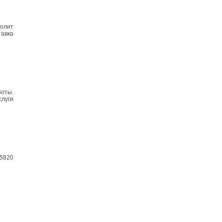
волит
авка
оты.
слуги
5820