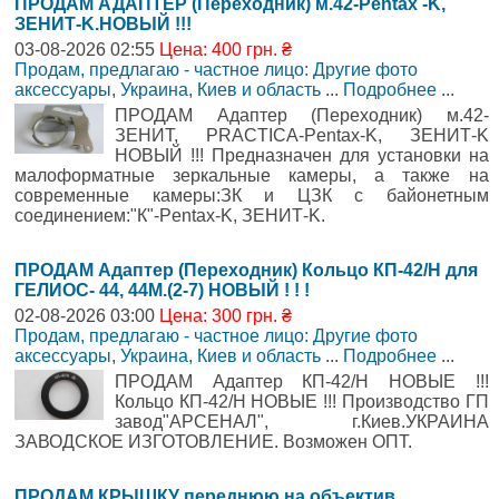
ПРОДАМ АДАПТЕР (Переходник) м.42-Pentax -K,
ЗЕНИТ-K.НОВЫЙ !!!
03-08-2026 02:55
Цена: 400 грн. ₴
Продам, предлагаю - частное лицо: Другие фото
аксессуары
,
Украина, Киев и область
...
Подробнее
...
ПРОДАМ Адаптер (Переходник) м.42-
ЗЕНИТ, PRACTICA-Pentax-K, ЗЕНИТ-K
НОВЫЙ !!! Предназначен для установки на
малоформатные зеркальные камеры, а также на
современные камеры:ЗК и ЦЗК с байонетным
соединением:"К"-Pentax-K, ЗЕНИТ-K.
ПРОДАМ Адаптер (Переходник) Кольцо КП-42/Н для
ГЕЛИОС- 44, 44М.(2-7) НОВЫЙ ! ! !
02-08-2026 03:00
Цена: 300 грн. ₴
Продам, предлагаю - частное лицо: Другие фото
аксессуары
,
Украина, Киев и область
...
Подробнее
...
ПРОДАМ Адаптер КП-42/Н НОВЫЕ !!!
Кольцо КП-42/Н НОВЫЕ !!! Производство ГП
завод"АРСЕНАЛ", г.Киев.УКРАИНА
ЗАВОДСКОЕ ИЗГОТОВЛЕНИЕ. Возможен ОПТ.
ПРОДАМ КРЫШКУ переднюю на объектив