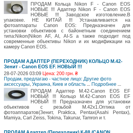
ПРОДАМ Кольца Nikon F - Canon EOS
НОВЫЕ !!! Адаптер Nikon F - Canon EOS
НОВЫЕ !!! Заводское изготовление.В
упаковке. НЕ КИТАЙ !!! Устанавливается на
фотоаппараты Canon EOS: Предназначен для
установки объективов с байонетным соединением
типа:Nikon(Nikon AF, AI, AI-S а также подходит под
современные объективы Nikon и их модификации на
камеру Canon EOS.
ПРОДАМ АДАПТЕР (ПЕРЕХОДНИК) КОЛЬЦО М.42-
Зенит - Canon EOS EF. НОВЫЙ !!!
28-07-2026 03:09
Цена: 200 грн. ₴
Продам, предлагаю - частное лицо: Другие фото
аксессуары
,
Украина, Киев и область
...
Подробнее
...
ПРОДАМ Адаптер М.42-Canon EOS EF
НОВЫЙ !!! Кольцо М.42-Canon EOS EF
НОВЫЙ !!! Предназначен для установки
объективов с резьбой М.42х1.Оптика от
фотоаппаратов(Зенит, Praktica, Pentax(Asahi Pentax),
Mamiya, Carl Zeiss, Tokina, Takunar, Tamron и т.
ПРОДАМ Адаптер (Переходник) К-88 /CANON