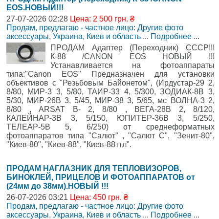
EOS.НОВЫЙ!!!
27-07-2026 02:28
Цена: 2 500 грн. ₴
Продам, предлагаю - частное лицо: Другие фото
аксессуары
,
Украина, Киев и область
...
Подробнее
...
ПРОДАМ Адаптер (Переходник) СССР!!!
К-88 /CANON EOS НОВЫЙ !!!
Устанавливается на фотоаппараты
типа:"Canon EOS" Предназначен для установки
объективов с "Резьбовым Байонетом", (Ирдустар-29 2,
8/80, МИР-3 3, 5/80, ТАИР-33 4, 5/300, ЗОДИАК-8В 3,
5/30, МИР-26В 3, 5/45, МИР-38 3, 5/65, мс ВОЛНА-3 2,
8/80 , ARSAT В- 2, 8/80 , ВЕГА-28В 2, 8/120,
КАЛЕЙНАР-3В 3, 5/150, ЮПИТЕР-36В 3, 5/250,
ТЕЛЕАР-5В 5, 6/250) от среднеформатных
фотоаппаратов типа "Салют" , "Салют С", "Зенит-80",
"Киев-80", "Киев-88", "Киев-88ттл".
ПРОДАМ НАГЛАЗНИК ДЛЯ ТЕПЛОВИЗОРОВ,
БИНОКЛЕЙ, ПРИЦЕЛОВ И ФОТОАППАРАТОВ от
(24мм до 38мм).НОВЫЙ !!!
26-07-2026 03:21
Цена: 450 грн. ₴
Продам, предлагаю - частное лицо: Другие фото
аксессуары
,
Украина, Киев и область
...
Подробнее
...