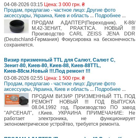
04-08-2026 03:15
Цена: 3 000 грн. ₴
Продам, предлагаю - частное лицо: Другие фото
аксессуары
,
Украина, Киев и область
...
Подробнее
...
ПРОДАМ АДАПТЕР(Переходник). К-88/
М.42-ЗЕНИТ, PRAKTICA. НОВЫЙ !!!
Производство CARL ZEISS JENA DDR
(Deutschland-Германия) Фокусировка на бесконечность
сохраняется.
Визир призменный TTL для Салют, Салют С,
Зенит-80, Киев-80, Киев-88, Киев-88TTL,
Киев-88см.Новый !!!.Под ремонт !!!
03-08-2026 02:55
Цена: 1 500 грн. ₴
Продам, предлагаю - частное лицо: Другие фото
аксессуары
,
Украина, Киев и область
...
Подробнее
...
ПРОДАМ ВИЗИР ПРИЗМЕННЫЙ TTL ПОД
РЕМОНТ НОВЫЙ !!! ГОД ВЫПУСКА
08.04.1992 год. Производство ПО завод
"АРСЕНАЛ", г.Киев. УКРАИНА ПРИМЕЧАНИЕ: Не
работает электроника, не функционирует
экпонометрическое устройтво, требуется ремонта.