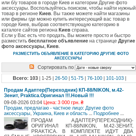
или б/у товаров в городе Киев и категории Другие фото
аксессуары. Воспользуйтесь поиском, чтобы найти нужный
товар в регионе
Киев
. Вы также можете найти магазины
или фирмы где можно купить интересующий вас товар в
городе Киев, выбрав соответствующую категорию в
каталоге сайтов региона
Киев
справа.
Если у Вас есть что продать, Вы можете просто и быстро
разместить
бесплатное объявление
на странице
Другие
фото аксессуары, Киев
.
РАЗМЕСТИТЬ ОБЪЯВЛЕНИЕ В КАТЕГОРИЮ ДРУГИЕ ФОТО
АКСЕССУАРЫ
Сортировать по
Всего: 103
| 1-25 |
26-50
|
51-75
|
76-100
|
101-103
|
Продам Адаптер(Переходник) КП-88/NIKON, м.42-
Зенит, Praktica.Оригинал !!!.Новый !!!
09-08-2026 03:04
Цена: 3 000 грн. ₴
Продам, предлагаю - частное лицо: Другие фото
аксессуары
,
Украина, Киев и область
...
Подробнее
...
ПРОДАМ АДАПТЕР(ПЕРЕХОДНИК)-
ОРИГИНАЛ КП-88/NIKON, М.42-ЗЕНИТ,
PRAKTICA. В КОМПЛЕКТЕ ИДУТ ДВА