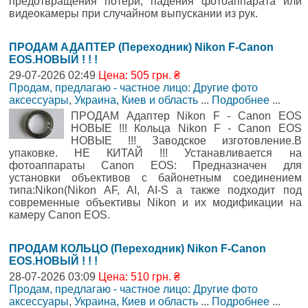
предотвращения потери, падения фотоаппарата или
видеокамеры при случайном выпускании из рук.
ПРОДАМ АДАПТЕР (Переходник) Nikon F-Canon
EOS.НОВЫЙ ! ! !
29-07-2026 02:49
Цена: 505 грн. ₴
Продам, предлагаю - частное лицо: Другие фото
аксессуары
,
Украина, Киев и область
...
Подробнее
...
ПРОДАМ Адаптер Nikon F - Canon EOS
НОВЫЕ !!! Кольца Nikon F - Canon EOS
НОВЫЕ !!! Заводское изготовление.В
упаковке. НЕ КИТАЙ !!! Устанавливается на
фотоаппараты Canon EOS: Предназначен для
установки объективов с байонетным соединением
типа:Nikon(Nikon AF, AI, AI-S а также подходит под
современные объективы Nikon и их модификации на
камеру Canon EOS.
ПРОДАМ КОЛЬЦО (Переходник) Nikon F-Canon
EOS.НОВЫЙ ! ! !
28-07-2026 03:09
Цена: 510 грн. ₴
Продам, предлагаю - частное лицо: Другие фото
аксессуары
,
Украина, Киев и область
...
Подробнее
...