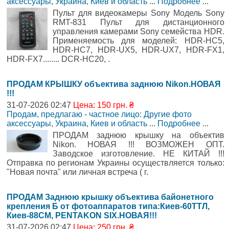
аксессуары
,
Украина, Киев и область
...
Подробнее
...
Пульт для видеокамеры Sony Модель Sony
RMT-831 Пульт для дистанционного
управления камерами Sony семейства HDR.
Применяемость для моделей: HDR-HC5,
HDR-HC7, HDR-UX5, HDR-UX7, HDR-FX1,
HDR-FX7........ DCR-HC20, .
ПРОДАМ КРЫШКУ объектива заднюю Nikon.НОВАЯ
!!!
31-07-2026 02:47
Цена: 150 грн. ₴
Продам, предлагаю - частное лицо: Другие фото
аксессуары
,
Украина, Киев и область
...
Подробнее
...
ПРОДАМ заднюю крышку на объектив
Nikon. НОВАЯ !!! ВОЗМОЖЕН ОПТ.
Заводское изготовление. НЕ КИТАЙ !!!
Отправка по регионам Украины осуществляется только:
"Новая почта" или личная встреча ( г.
ПРОДАМ Заднюю крышку объектива байонетного
крепления Б от фотоаппаратов типа:Киев-60ТТЛ,
Киев-88СМ, PENTAKON SIX.НОВАЯ!!!
31-07-2026 02:47
Цена: 250 грн. ₴