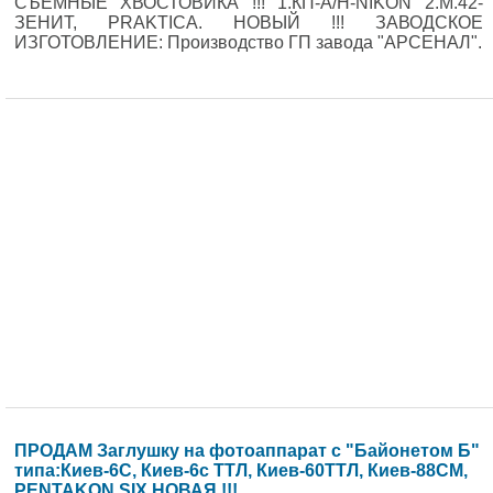
СЪЁМНЫЕ ХВОСТОВИКА !!! 1.КП-А/Н-NIKON 2.М.42-
ЗЕНИТ, PRAKTICA. НОВЫЙ !!! ЗАВОДСКОЕ
ИЗГОТОВЛЕНИЕ: Производство ГП завода "АРСЕНАЛ".
ПРОДАМ Заглушку на фотоаппарат с "Байонетом Б"
типа:Киев-6С, Киев-6с ТТЛ, Киев-60ТТЛ, Киев-88СМ,
PENTAKON SIX.НОВАЯ !!!