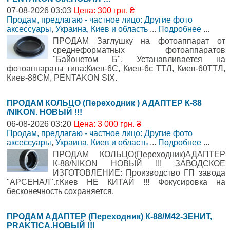
07-08-2026 03:03
Цена: 300 грн. ₴
Продам, предлагаю - частное лицо: Другие фото
аксессуары
,
Украина, Киев и область
...
Подробнее
...
ПРОДАМ Заглушку на фотоаппарат от
среднеформатных фотоаппаратов
"Байонетом Б". Устанавливается на
фотоаппараты типа:Киев-6С, Киев-6с ТТЛ, Киев-60ТТЛ,
Киев-88СМ, PENTAKON SIX.
ПРОДАМ КОЛЬЦО (Переходник ) АДАПТЕР К-88
/NIKON. НОВЫЙ !!!
06-08-2026 03:20
Цена: 3 000 грн. ₴
Продам, предлагаю - частное лицо: Другие фото
аксессуары
,
Украина, Киев и область
...
Подробнее
...
ПРОДАМ КОЛЬЦО(Переходник)АДАПТЕР
К-88/NIKON НОВЫЙ !!! ЗАВОДСКОЕ
ИЗГОТОВЛЕНИЕ: Производство ГП завода
"АРСЕНАЛ".г.Киев НЕ КИТАЙ !!! Фокусировка на
бесконечность сохраняется.
ПРОДАМ АДАПТЕР (Переходник) К-88/М42-ЗЕНИТ,
PRAKTICA.НОВЫЙ !!!