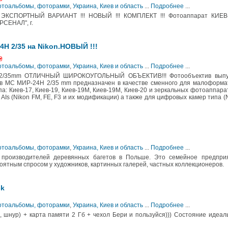
Фотоальбомы, фоторамки
,
Украина, Киев и область
...
Подробнее
...
КСПОРТНЫЙ ВАРИАНТ !!! НОВЫЙ !!! КОМПЛЕКТ !!! Фотоаппарат КИЕВ
РСЕНАЛ", г.
 2/35 на Nikon.НОВЫЙ !!!
₴
Фотоальбомы, фоторамки
,
Украина, Киев и область
...
Подробнее
...
/35mm ОТЛИЧНЫЙ ШИРОКОУГОЛЬНЫЙ ОБЪЕКТИВ!!! Фотообъектив выпу
ктив МС МИР-24Н 2/35 mm предназначен в качестве сменного для малоформ
: Киев-17, Киев-19, Киев-19М, Киев-19М, Киев-20 и зеркальных фотоаппара
Is (Nikon FM, FE, F3 и их модификации) а также для цифровых камер типа (
Фотоальбомы, фоторамки
,
Украина, Киев и область
...
Подробнее
...
 производителей деревянных багетов в Польше. Это семейное предприя
оятным спросом у художников, картинных галерей, частных коллекционеров.
ck
Фотоальбомы, фоторамки
,
Украина, Киев и область
...
Подробнее
...
, шнур) + карта памяти 2 Гб + чехол Бери и пользуйся))) Состояние идеал