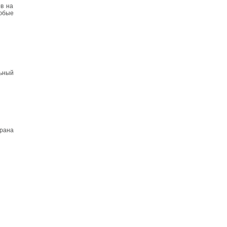
ов на
юбые
льный
крана