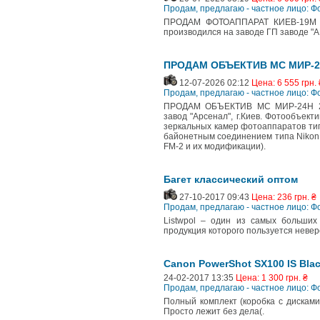
Продам, предлагаю - частное лицо: 
ПРОДАМ ФОТОАППАРАТ КИЕВ-19М Э
производился на заводе ГП заводе "А
ПРОДАМ ОБЪЕКТИВ МС МИР-24Н
12-07-2026 02:12
Цена: 6 555 грн. 
Продам, предлагаю - частное лицо: 
ПРОДАМ ОБЪЕКТИВ МС МИР-24Н 2
завод "Арсенал", г.Киев. Фотообъе
зеркальных камер фотоаппаратов типа
байонетным соединением типа Nikon A
FM-2 и их модификации).
Багет классический оптом
27-10-2017 09:43
Цена: 236 грн. ₴
Продам, предлагаю - частное лицо: 
Listwpol – один из самых больших
продукция которого пользуется невер
Canon PowerShot SX100 IS Bla
24-02-2017 13:35
Цена: 1 300 грн. ₴
Продам, предлагаю - частное лицо: 
Полный комплект (коробка с дисками
Просто лежит без дела(.