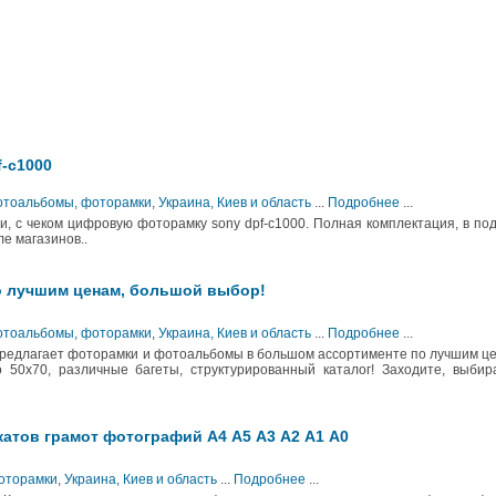
-c1000
Фотоальбомы, фоторамки
,
Украина, Киев и область
...
Подробнее
...
и, с чеком цифровую фоторамку sony dpf-c1000. Полная комплектация, в по
е магазинов..
 лучшим ценам, большой выбор!
отоальбомы, фоторамки
,
Украина, Киев и область
...
Подробнее
...
предлагает фоторамки и фотоальбомы в большом ассортименте по лучшим ц
 50х70, различные багеты, структурированный каталог! Заходите, выбир
атов грамот фотографий А4 А5 А3 А2 А1 А0
оторамки
,
Украина, Киев и область
...
Подробнее
...