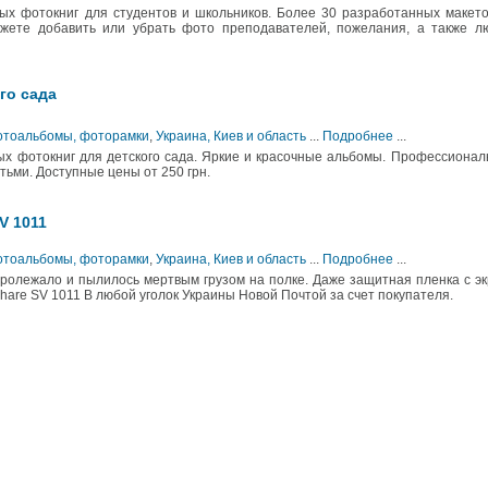
х фотокниг для студентов и школьников. Более 30 разработанных макет
жете добавить или убрать фото преподавателей, пожелания, а также л
го сада
Фотоальбомы, фоторамки
,
Украина, Киев и область
...
Подробнее
...
х фотокниг для детского сада. Яркие и красочные альбомы. Профессиона
тьми. Доступные цены от 250 грн.
V 1011
Фотоальбомы, фоторамки
,
Украина, Киев и область
...
Подробнее
...
ролежало и пылилось мертвым грузом на полке. Даже защитная пленка с э
hare SV 1011 В любой уголок Украины Новой Почтой за счет покупателя.