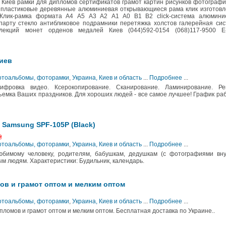
 Киев рамки для дипломов сертификатов грамот картин рисунков фотограф
 пластиковые деревянные алюминиевая открывающиеся рама клик изготовл
Клик-рамка формата А4 А5 А3 А2 А1 А0 В1 В2 click-система алюмини
спарту стекло антибликовое подрамники перетяжка холстов галерейная си
лекций монет орденов медалей Киев (044)592-0154 (068)117-9500 E-
иев
Фотоальбомы, фоторамки
,
Украина, Киев и область
...
Подробнее
...
фровка видео. Ксерокопирование. Сканирование. Ламинирование. Ре
ъемка Ваших праздников. Для хороших людей - все самое лучшее! График ра
Samsung SPF-105P (Black)
₴
Фотоальбомы, фоторамки
,
Украина, Киев и область
...
Подробнее
...
бимому человеку, родителям, бабушкам, дедушкам (с фотографиями внук
м людям. Характеристики: Будильник, календарь.
ов и грамот оптом и мелким оптом
Фотоальбомы, фоторамки
,
Украина, Киев и область
...
Подробнее
...
ломов и грамот оптом и мелким оптом. Бесплатная доставка по Украине..