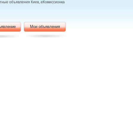
атные объявления Киев, еКомиссионка
ъявление
Мои объявления