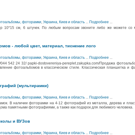
Фотоальбомы, фоторамки
,
Украина, Киев и область
...
Подробнее
...
ер 10*15 см, 6 штучек. По любым вопросам звоните либо же можете со 
мов - любой цвет, материал, тиснение лого
Фотоальбомы, фоторамки
,
Украина, Киев и область
...
Подробнее
...
44 542 24 32/ papki-dostovereniya-pereplet.zakupka.com/Продажа фотоальб
вление фотоальбомов в классическом стиле. Классическая планшетка и 
графий (мультирамки)
Фотоальбомы, фоторамки
,
Украина, Киев и область
...
Подробнее
...
мок. В наличии фоторамки на 4-12 фотографий из металла, дерева и плас
ома памятными фотографиями, а также как подарок для любимого человека.
школы и ВУЗов
Фотоальбомы, фоторамки
,
Украина, Киев и область
...
Подробнее
...