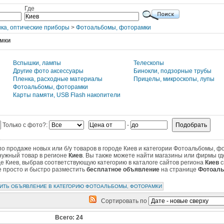
Где
ка, оптические приборы
>
Фотоальбомы, фоторамки
мки
Вспышки, лампы
Телескопы
Другие фото аксессуары
Бинокли, подзорные трубы
Пленка, расходные материалы
Прицелы, микроскопы, лупы
Фотоальбомы, фоторамки
Карты памяти, USB Flash накопители
Только с фото?:
-
 продаже новых или б/у товаров в городе Киев и категории Фотоальбомы, ф
нужный товар в регионе
Киев
. Вы также можете найти магазины или фирмы г
де Киев, выбрав соответствующую категорию в каталоге сайтов региона
Киев
с
те просто и быстро разместить
бесплатное объявление
на странице
Фотоаль
ИТЬ ОБЪЯВЛЕНИЕ В КАТЕГОРИЮ ФОТОАЛЬБОМЫ, ФОТОРАМКИ
Сортировать по
Всего: 24