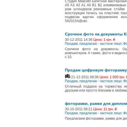
Студия МаксиМ Багетная мастерская
А5 А3 А2 А1 А0 В1 В2 алюминиевые
рам штендеров рекламные стойки 
конструкции печать на пластике па
подвески картин оформление кол
5920154@ukr.
Срочное фото на документы К
30-12-2011 14:36
Цена: 1 грн. ₴
Продам, предлагаю - частное лицо: 
Срочное фото на документы. Оци
компьютеров. А также, фото и видеос
с 10.
Продам цифровую фоторамку 
21-12-2011 08:06
Цена: 1 000 грн. 
Продам, предлагаю - частное лицо: 
Отличный подарок на торжества лю
друзьям или просто близким и любимы
фоторамки, рамки для диплом
30-10-2011 08:21
Цена: 11 грн. ₴
Продам, предлагаю - частное лицо: 
Предлагаем фоторамки, рамки для дип