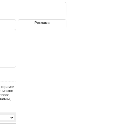
Реклама
оторамки.
де можно
права.
бомы,