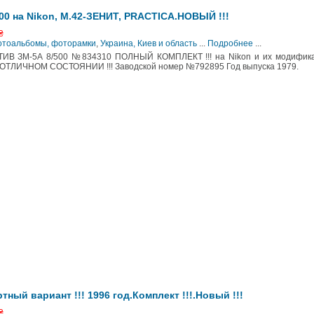
 на Nikon, М.42-ЗЕНИТ, PRACTICA.НОВЫЙ !!!
₴
Фотоальбомы, фоторамки
,
Украина, Киев и область
...
Подробнее
...
ЗМ-5А 8/500 №834310 ПОЛНЫЙ КОМПЛЕКТ !!! на Nikon и их модифика
В ОТЛИЧНОМ СОСТОЯНИИ !!! Заводской номер №792895 Год выпуска 1979.
ый вариант !!! 1996 год.Комплект !!!.Новый !!!
₴