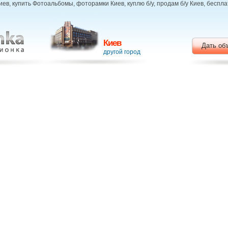
в, купить Фотоальбомы, фоторамки Киев, куплю б/у, продам б/у Киев, беспл
Киев
Дать об
другой город