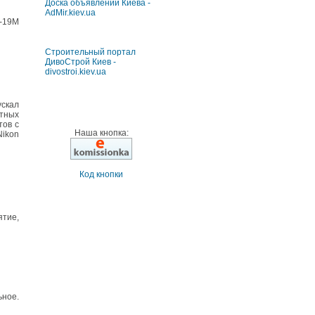
Доска объявлений Киева -
AdMir.kiev.ua
-19М
Строительный портал
ДивоСтрой Киев -
divostroi.kiev.ua
скал
атных
тов с
Наша кнопка:
Nikon
Код кнопки
тие,
ьное.