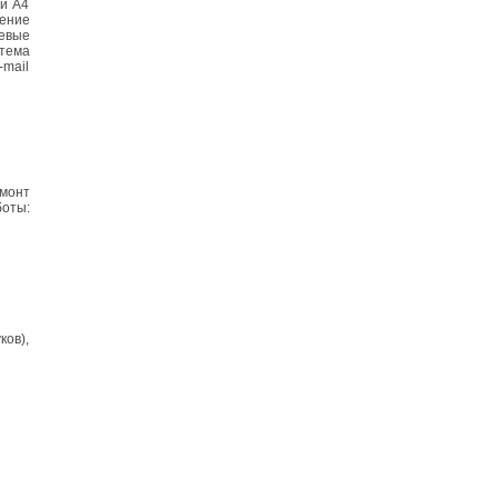
ий А4
ение
евые
стема
mail
монт
боты:
ов),