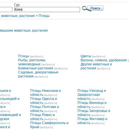
Где
 животные, растения
>
Птицы
машние животные, растения
Птицы
Цветы
[выбрать]
[выбрать]
Рыбы, рептилии,
Вазоны, семена, удобрения
земноводные
Другие животные и
[выбрать]
Комнатные растения
растения
[выбрать]
[выбрать]
Садовые, декоративные
растения
[выбрать]
ьков и
Птицы Николаев и
Птицы Ужгород и
область
Закарпатская
ыбрать]
[выбрать]
ельницкий и
Птицы Одесса и
область
[выбрать]
область
Птицы Винница и
ыбрать]
[выбрать]
в и
Птицы Полтава и
область
[выбрать]
область
Птицы Запорожье и
ыбрать]
[выбрать]
опивницкий и
Птицы Ровно и
область
[выбрать]
дская
область
Птицы Житомир и
[выбрать]
Птицы Симферополь и
область
ыбрать]
[выбрать]
анск и
Крым
[выбрать]