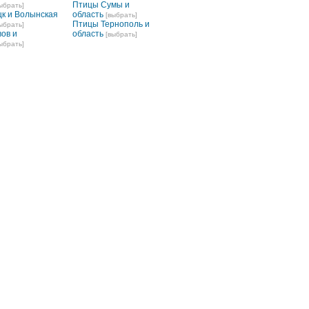
Птицы Сумы и
ыбрать]
к и Волынская
область
[выбрать]
Птицы Тернополь и
ыбрать]
ов и
область
[выбрать]
ыбрать]