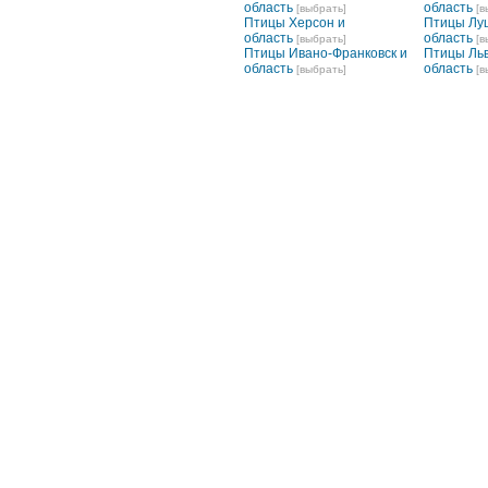
область
область
[выбрать]
[в
Птицы Херсон и
Птицы Луц
область
область
[выбрать]
[в
Птицы Ивано-Франковск и
Птицы Льв
область
область
[выбрать]
[в