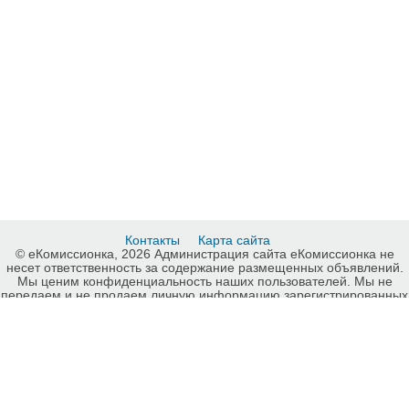
Контакты
Карта сайта
© еКомиссионка, 2026 Администрация сайта еКомиссионка не
несет ответственность за содержание размещенных объявлений.
Мы ценим конфиденциальность наших пользователей. Мы не
передаем и не продаем личную информацию зарегистрированных
пользователей еКомиссионка третьм лицам. Мы не отвечаем за
правила конфиденциальности сайтов на которые ссылается
еКомиссионка. На некоторых страницах нашего сайта
представлена реклама Google Adsense Advertising Network. Чтобы
узнать подробней о правилах конфиденциальности Google
нажмите тут
.
Цветы, Киев, карта сайта еКомиссионка.