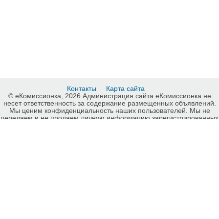
Контакты
Карта сайта
© еКомиссионка, 2026 Администрация сайта еКомиссионка не
несет ответственность за содержание размещенных объявлений.
Мы ценим конфиденциальность наших пользователей. Мы не
передаем и не продаем личную информацию зарегистрированных
пользователей еКомиссионка третьм лицам. Мы не отвечаем за
правила конфиденциальности сайтов на которые ссылается
еКомиссионка. На некоторых страницах нашего сайта
представлена реклама Google Adsense Advertising Network. Чтобы
узнать подробней о правилах конфиденциальности Google
нажмите тут
.
Интернет-комиссионка Другое для творчества Киев. Бесплатные
объявления Другое для творчества Киев. Продажа Другое для
творчества Киев, купить Другое для творчества Киев, куплю б/у,
продам б/у Киев, бесплатные объявления Киев, еКомиссионка .
-ukrainian