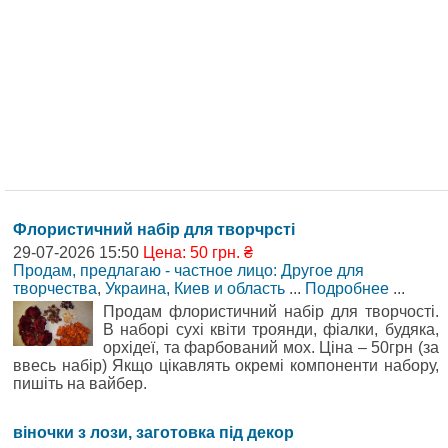
Флористичний набір для творчрсті
29-07-2026 15:50
Цена: 50 грн. ₴
Продам, предлагаю - частное лицо: Другое для
творчества
,
Украина, Киев и область
...
Подробнее
...
Продам флористичний набір для творчості.
В наборі сухі квіти троянди, фіалки, будяка,
орхідеї, та фарбований мох. Ціна – 50грн (за
ввесь набір) Якщо цікавлять окремі компоненти набору,
пишіть на вайбер.
віночки з лози, заготовка під декор