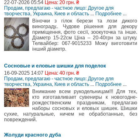
22-07-2026 05:54
Цена: 20 грн. ₴
Продам, предлагаю - частное лицо: Другое для
творчества
,
Украина, Киев и область
...
Подробнее
...
Віночки з гілок берези та лози дикого
винограду.. Чудове рішення для декору
приміщення, фото сесії, зоокуточка та інше.
Діаметр 15-22см Ціна – 20-40грн за штуку.
Телвайбер: 067-9015233 Можу виготовити
інший діаметр.
Сосновые и еловые шишки для поделок
16-09-2025 14:07
Цена: 40 грн. ₴
Продам, предлагаю - частное лицо: Другое для
творчества
,
Украина, Киев и область
...
Подробнее
...
Внимание всем рукодельницам!!! Для тех,
кто изготавливает сувениры к новогодне-
рождественским праздникам, предлагаю
наборы сосновых и еловых шишек. Шишки
сухие, натуральные, ничем не обработанные, без
повреждений.
Жолуди красного дуба