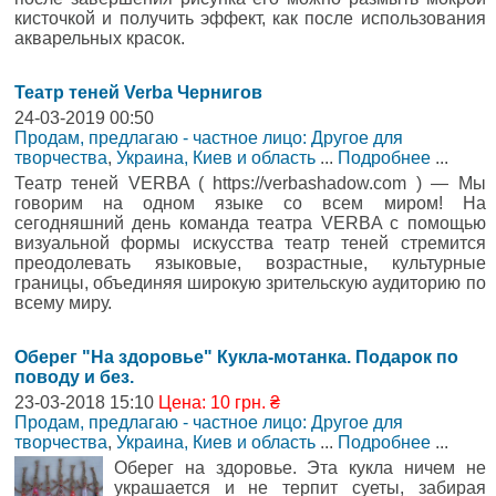
кисточкой и получить эффект, как после использования
акварельных красок.
Театр теней Verba Чернигов
24-03-2019 00:50
Продам, предлагаю - частное лицо: Другое для
творчества
,
Украина, Киев и область
...
Подробнее
...
Театр теней VERBA ( https://verbashadow.com ) — Мы
говорим на одном языке со всем миром! На
сегодняшний день команда театра VERBA с помощью
визуальной формы искусства театр теней стремится
преодолевать языковые, возрастные, культурные
границы, объединяя широкую зрительскую аудиторию по
всему миру.
Оберег "На здоровье" Кукла-мотанка. Подарок по
поводу и без.
23-03-2018 15:10
Цена: 10 грн. ₴
Продам, предлагаю - частное лицо: Другое для
творчества
,
Украина, Киев и область
...
Подробнее
...
Оберег на здоровье. Эта кукла ничем не
украшается и не терпит суеты, забирая