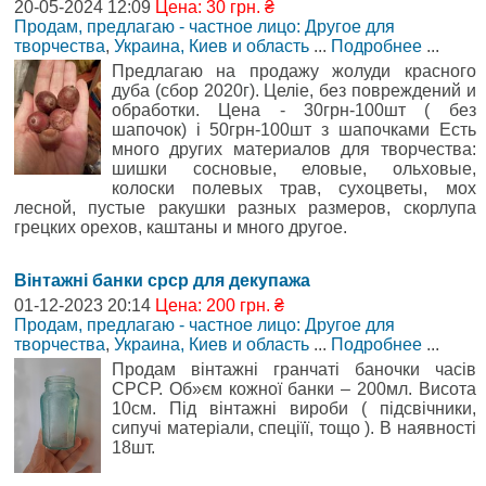
20-05-2024 12:09
Цена: 30 грн. ₴
Продам, предлагаю - частное лицо: Другое для
творчества
,
Украина, Киев и область
...
Подробнее
...
Предлагаю на продажу жолуди красного
дуба (сбор 2020г). Целіе, без повреждений и
обработки. Цена - 30грн-100шт ( без
шапочок) і 50грн-100шт з шапочками Есть
много других материалов для творчества:
шишки сосновые, еловые, ольховые,
колоски полевых трав, сухоцветы, мох
лесной, пустые ракушки разных размеров, скорлупа
грецких орехов, каштаны и много другое.
Вінтажні банки срср для декупажа
01-12-2023 20:14
Цена: 200 грн. ₴
Продам, предлагаю - частное лицо: Другое для
творчества
,
Украина, Киев и область
...
Подробнее
...
Продам вінтажні гранчаті баночки часів
СРСР. Об»єм кожної банки – 200мл. Висота
10см. Під вінтажні вироби ( підсвічники,
сипучі матеріали, спеціїї, тощо ). В наявності
18шт.