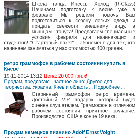
Школа танца Инессы Холод (R-Class)
Начинаем подготовку к весне уже в
феврале! Мы решили помочь Вам
подготовиться к сезону легких одежд и
придать свежести внешнему виду, а
мышцам - тонуса! Предлагаем специальные
условия февраля для начинающих и
студентов! "Стартовый пакет" - абонемент для тех, кто
начинаем заниматься у нас стоимостью 400 гривен.
ретро граммофон в рабочем состоянии купить в
Киеве
19-11-2014 13:12
Цена: 20 000 грн. ₴
Продам, предлагаю - частное лицо: Другое для
творчества
,
Украина, Киев и область
...
Подробнее
...
Старинный граммофон ретро времени.
Достойный VIP подарок, который будет
оценен слушателем. Граммофон в отличном
рабочем состоянии, приятное звучание.
Производство: США в конце 19 века.
Продам немецкое пианино Adolf Ernst Voight