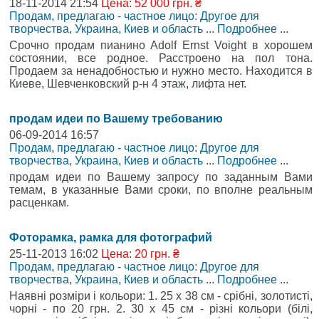
18-11-2014 21:54
Цена: 52 000 грн. ₴
Продам, предлагаю - частное лицо: Другое для
творчества
,
Украина, Киев и область
...
Подробнее
...
Срочно продам пианино Adolf Ernst Voight в хорошем
состоянии, все родное. Расстроено на пол тона.
Продаем за ненадобностью и нужно место. Находится в
Киеве, Шевченковский р-н 4 этаж, лифта нет.
продам идеи по Вашему требованию
06-09-2014 16:57
Продам, предлагаю - частное лицо: Другое для
творчества
,
Украина, Киев и область
...
Подробнее
...
продам идеи по Вашему запросу по заданным Вами
темам, в указанные Вами сроки, по вполне реальным
расценкам.
Фоторамка, рамка для фотографий
25-11-2013 16:02
Цена: 20 грн. ₴
Продам, предлагаю - частное лицо: Другое для
творчества
,
Украина, Киев и область
...
Подробнее
...
Наявні розміри і кольори: 1. 25 х 38 см - срібні, золотисті,
чорні - по 20 грн. 2. 30 х 45 см - різні кольори (білі,