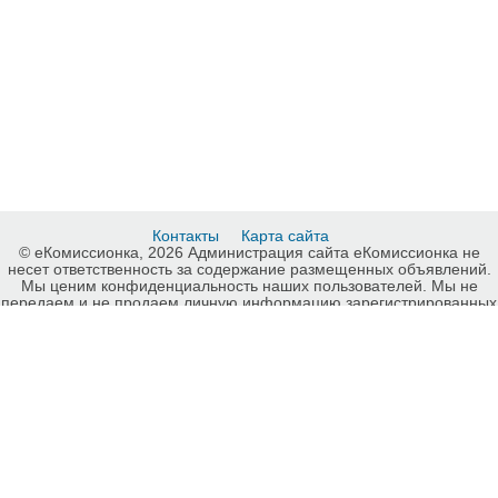
Контакты
Карта сайта
© еКомиссионка, 2026 Администрация сайта еКомиссионка не
несет ответственность за содержание размещенных объявлений.
Мы ценим конфиденциальность наших пользователей. Мы не
передаем и не продаем личную информацию зарегистрированных
пользователей еКомиссионка третьм лицам. Мы не отвечаем за
правила конфиденциальности сайтов на которые ссылается
еКомиссионка. На некоторых страницах нашего сайта
представлена реклама Google Adsense Advertising Network. Чтобы
узнать подробней о правилах конфиденциальности Google
нажмите тут
.
Интернет-комиссионка Церковная утварь Киев. Бесплатные
объявления Церковная утварь Киев. Продажа Церковная утварь
Киев, купить Церковная утварь Киев, куплю б/у, продам б/у Киев,
бесплатные объявления Киев, еКомиссионка .