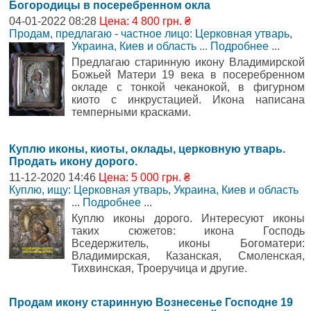
Богородицы в посеребренном окла
04-01-2022 08:28
Цена: 4 800 грн. ₴
Продам, предлагаю - частное лицо: Церковная утварь
,
Украина, Киев и область
...
Подробнее
...
Предлагаю старинную икону Владимирской
Божьей Матери 19 века в посеребренном
окладе с тонкой чеканокой, в фигурном
киото с инкрустацией. Икона написана
темперными красками.
Куплю иконы, киоты, оклады, церковную утварь.
Продать икону дорого.
11-12-2020 14:46
Цена: 5 000 грн. ₴
Куплю, ищу: Церковная утварь
,
Украина, Киев и область
...
Подробнее
...
Куплю иконы дорого. Интересуют иконы
таких сюжетов: икона Господь
Вседержитель, иконы Богоматери:
Владимирская, Казанская, Смоленская,
Тихвинская, Троеручица и другие.
Продам икону старинную Вознесенье Господне 19