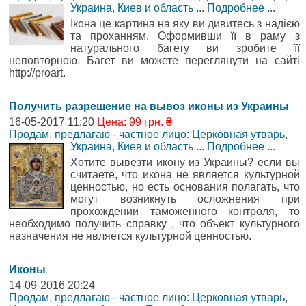
Украина, Киев и область
...
Подробнее
...
Ікона це картина на яку ви дивитесь з надією
та проханням. Оформивши її в раму з
натурального багету ви зробите її
неповторною. Багет ви можете переглянути на сайті
http://proart.
Получить разрешение на вывоз иконы из Украины
16-05-2017 11:20
Цена: 99 грн. ₴
Продам, предлагаю - частное лицо: Церковная утварь
,
Украина, Киев и область
...
Подробнее
...
Хотите вывезти икону из Украины? если вы
считаете, что икона не является культурной
ценностью, но есть основания полагать, что
могут возникнуть осложнения при
прохождении таможенного контроля, то
необходимо получить справку , что объект культурного
назначения не является культурной ценностью.
Иконы
14-09-2016 20:24
Продам, предлагаю - частное лицо: Церковная утварь
,