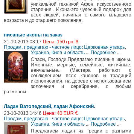
уникальной техникой Афон, искусственного
старения . Икона-это чудесный подарок для
всех людей, начиная с самого младшего
возраста и до старшего поколения.
писаные иконы на заказ
31-10-2013 08:17
Цена: 150 грн. ₴
Продам, предлагаю - частное лицо: Церковная утварь
,
Украина, Киев и область
...
Подробнее
...
Спаси, Господи!Предлагаю писаные иконы.
Именные, мерные, семейные, житийные,
венчальные... (Мастера работают с
соблюдением всех канонов и традиций
иконописания, на дереве с использованием
золочения и серебрения, с любым
размером.
Ладан Ватопедский, ладан Афонский.
23-10-2013 14:46
Цена: 40 EUR €
Продам, предлагаю - частное лицо: Церковная утварь
,
Украина, Киев и область
...
Подробнее
...
Предлагаем ладан из Греции с разными