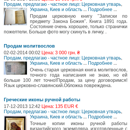
Продам, предлагаю - частное лицо: Церковная утварь
,
Украина, Киев и область
...
Подробнее
...
Продам церковную книгу "Записки по
предмету Закона Божия". Книга 1891 года.
Состояние очень хорошее, только странички
пожелтели. Больше фото могу скинуть в личку. .
Продам молитвослов
02-02-2014 00:02
Цена: 3 000 грн. ₴
Продам, предлагаю - частное лицо: Церковная утварь
,
Украина, Киев и область
...
Подробнее
...
Очень старая церковная книга молитвослов,
точного года написания не знаю, но ей
больше 100 лет точно!Продам, за цену договоримся!
Язык церковно-славянский.Обложка повреждена.
Греческие иконы ручной работы
17-12-2013 12:42
Цена: 135 EUR €
Продам, предлагаю - частное лицо: Церковная утварь
,
Украина, Киев и область
...
Подробнее
...
Точные копии иконы ручной работы
византийского экземпляра, изготовленные с