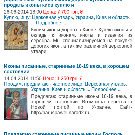
продать иконы киев куплю и
26-06-2014 18:00
Цена: 7 700 грн. ₴
Куплю, ищу: Церковная утварь
,
Украина, Киев и область
...
Подробнее
...
Купим иконы дорого в Киеве. Куплю иконы и
оклады к иконам, киоты и изделия из
серебра. Мы специализируемся на покупке
дорогих икон, а так же различной церковной
утвари.
Иконы писанные, старинные 18-19 века, в хорошем
состоянии.
14-04-2014 11:50
Цена: 1 250 грн. ₴
Продам, предлагаю - частное лицо: Церковная утварь
,
Украина, Киев и область
...
Подробнее
...
Предлагаю старинные иконы 18-19 века, в
хорошем состоянии. Возможна пересылка
Новой почтой по Украине. Сайт-
http://haruspawel.narod2.ru.
Предлагаю старинные писанные иконы Господь