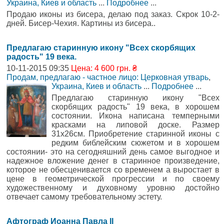
Украина, Киев и область
...
Подробнее
...
Продаю иконы из бисера, делаю под заказ. Скрок 10-2-
дней. Бисер-Чехия. Картины из бисера..
Предлагаю старинную икону "Всех скорбящих
радость" 19 века.
10-11-2015 09:35
Цена: 4 600 грн. ₴
Продам, предлагаю - частное лицо: Церковная утварь
,
Украина, Киев и область
...
Подробнее
...
Предлагаю старинную икону "Всех
скорбящих радость" 19 века, в хорошем
состоянии. Икона написана темперными
красками на липовой доске. Размер
31х26см. Приобретение старинной иконы с
редким библейским сюжетом и в хорошем
состоянии- это на сегодняшний день самое выгодное и
надежное вложение денег в старинное произведение,
которое не обесценивается со временем а выростает в
цене в геометрической прогрессии и по своему
художественному и духовному уровню достойно
отвечает самому требовательному эстету.
Афтограф Иоанна Павла II