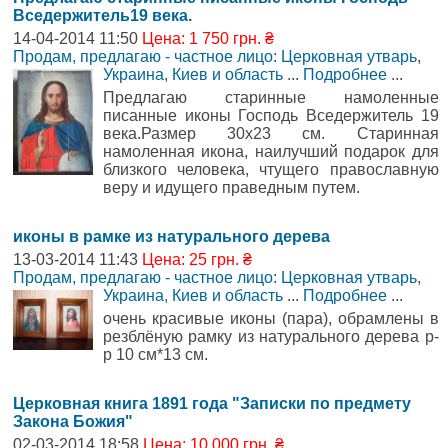
Вседержитель19 века.
14-04-2014 11:50
Цена: 1 750 грн. ₴
Продам, предлагаю - частное лицо: Церковная утварь
,
Украина, Киев и область
...
Подробнее
...
Предлагаю старинные намоленные
писанные иконы Господь Вседержитель 19
века.Размер 30х23 см. Старинная
намоленная икона, наилучший подарок для
близкого человека, чтущего православную
веру и идущего праведным путем.
иконы в рамке из натурального дерева
13-03-2014 11:43
Цена: 25 грн. ₴
Продам, предлагаю - частное лицо: Церковная утварь
,
Украина, Киев и область
...
Подробнее
...
очень красивые иконы (пара), обрамлены в
резблёную рамку из натурального дерева р-
р 10 см*13 см.
Церковная книга 1891 года "Записки по предмету
Закона Божия"
02-03-2014 18:58
Цена: 10 000 грн. ₴