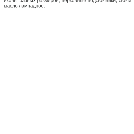
иконы разных размеров, церковные подсвечники, свечи
масло лампадное.