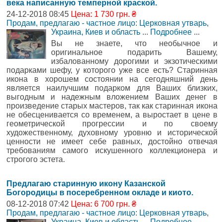
века написанную темперной краской.
24-12-2018 08:45
Цена: 1 730 грн. ₴
Продам, предлагаю - частное лицо: Церковная утварь
,
Украина, Киев и область
...
Подробнее
...
Вы не знаете, что необычное и
оригинальное подарить Вашему,
избалованному дорогими и экзотическими
подарками шефу, у которого уже все есть? Старинная
икона в хорошем состоянии на сегодняшний день
является наилучшим подарком для Ваших близких,
выгодным и надежным вложением Ваших денег в
произведение старых мастеров, так как старинная икона
не обесценивается со временем, а выростает в цене в
геометрической прогрессии и по своему
художественному, духовному уровню и исторической
ценности не имеет себе равных, достойно отвечая
требованиям самого искушенного коллекционера и
строгого эстета.
Предлагаю старинную икону Казанской
Богородицы в посеребренном окладе и киото.
08-12-2018 07:42
Цена: 6 700 грн. ₴
Продам, предлагаю - частное лицо: Церковная утварь
,
Украина, Киев и область
...
Подробнее
...