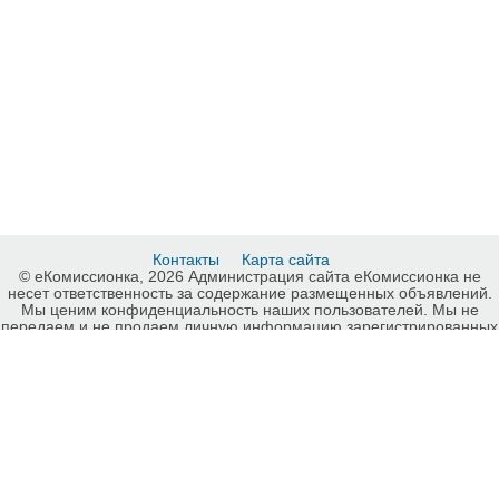
Контакты
Карта сайта
© еКомиссионка, 2026 Администрация сайта еКомиссионка не
несет ответственность за содержание размещенных объявлений.
Мы ценим конфиденциальность наших пользователей. Мы не
передаем и не продаем личную информацию зарегистрированных
пользователей еКомиссионка третьм лицам. Мы не отвечаем за
правила конфиденциальности сайтов на которые ссылается
еКомиссионка. На некоторых страницах нашего сайта
представлена реклама Google Adsense Advertising Network. Чтобы
узнать подробней о правилах конфиденциальности Google
нажмите тут
.
Интернет-комиссионка Картины, рисунки Киев. Бесплатные
объявления Картины, рисунки Киев. Продажа Картины, рисунки
Киев, купить Картины, рисунки Киев, куплю б/у, продам б/у Киев,
бесплатные объявления Киев, еКомиссионка .