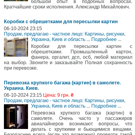
большой опыт в подобных вопросах.
Кратчайшие сроки исполнения. Александр Михайлович.
Коробки с обрешетками для пересылки картин
06-10-2024 23:15
Продам, предлагаю - частное лицо: Картины, рисунки
,
Украина, Киев и область
...
Подробнее
...
Коробки для пересылки картин с
обрешетками. Промышленный картон,
фанера, оргалит, дсп, осб, любой материал
на выбор. Звоните и заказывайте Полная сохранность
при перевозке.
Перевозка хрупкого багажа (картин) в самолете.
Украина. Киев.
06-10-2024 23:15
Цена: 9 грн. ₴
Продам, предлагаю - частное лицо: Картины, рисунки
,
Украина, Киев и область
...
Подробнее
...
Перевозка хрупкого багажа (картин) в
самолете. Очень часто у пассажиров
авиалайнеров возникают вопросы, что
делать с хрупкими и бьющимися вещами.
Безопаснее всего (если это возможно) провезти такой