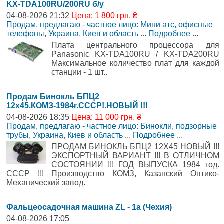
KX-TDA100RU/200RU б/у
04-08-2026 21:32
Цена: 1 800 грн. ₴
Продам, предлагаю - частное лицо: Мини атс, офисные
телефоны
,
Украина, Киев и область
...
Подробнее
...
Плата центрального процессора для
Panasonic KX-TDA100RU / KX-TDA200RU
Максимальное количество плат для каждой
станции - 1 шт..
Продам Бинокль БПЦ2
12x45.КОМЗ-1984г.СССР!.НОВЫЙ !!!
04-08-2026 18:35
Цена: 11 000 грн. ₴
Продам, предлагаю - частное лицо: Бинокли, подзорные
трубы
,
Украина, Киев и область
...
Подробнее
...
ПРОДАМ БИНОКЛЬ БПЦ2 12Х45 НОВЫЙ !!!
ЭКСПОРТНЫЙ ВАРИАНТ !!! В ОТЛИЧНОМ
СОСТОЯНИИ !!! ГОД ВЫПУСКА 1984 год.
СССР !!! Производство КОМЗ, Казанский Оптико-
Механический завод.
Фальцеосадочная машина ZL - 1a (Чехия)
04-08-2026 17:05