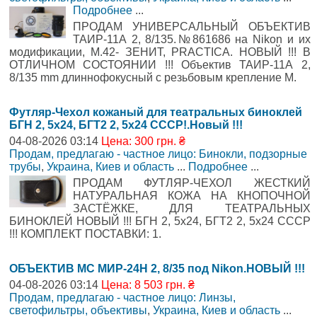
Подробнее
...
ПРОДАМ УНИВЕРСАЛЬНЫЙ ОБЪЕКТИВ
ТАИР-11А 2, 8/135.№861686 на Nikon и их
модификации, М.42- ЗЕНИТ, PRACTICA. НОВЫЙ !!! В
ОТЛИЧНОМ СОСТОЯНИИ !!! Объектив ТАИР-11А 2,
8/135 mm длиннофокусный с резьбовым крепление М.
Футляр-Чехол кожаный для театральных биноклей
БГН 2, 5х24, БГТ2 2, 5х24 СССР!.Новый !!!
04-08-2026 03:14
Цена: 300 грн. ₴
Продам, предлагаю - частное лицо: Бинокли, подзорные
трубы
,
Украина, Киев и область
...
Подробнее
...
ПРОДАМ ФУТЛЯР-ЧЕХОЛ ЖЕСТКИЙ
НАТУРАЛЬНАЯ КОЖА НА КНОПОЧНОЙ
ЗАСТЁЖКЕ, ДЛЯ ТЕАТРАЛЬНЫХ
БИНОКЛЕЙ НОВЫЙ !!! БГН 2, 5х24, БГТ2 2, 5х24 СССР
!!! КОМПЛЕКТ ПОСТАВКИ: 1.
ОБЪЕКТИВ МС МИР-24Н 2, 8/35 под Nikon.НОВЫЙ !!!
04-08-2026 03:14
Цена: 8 503 грн. ₴
Продам, предлагаю - частное лицо: Линзы,
светофильтры, объективы
,
Украина, Киев и область
...