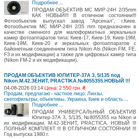
Подробнее
...
ПРОДАМ ОБЪЕКТИВ МС МИР-24Н 2/35mm
КАК НОВЫЙ!!! В отличном состоянии!!!
Фотообъектив выпускал завод "Арсенал", г.Киев.
Фотообъектив МС МИР-24Н 2/35 mm предназначен в
качестве сменного для малоформатных зеркальных
камер фотоаппаратов типа: Киев-17, Киев-19, Киев-19М,
Киев-19М, Киев-20 и зеркальных фотоаппаратов с
байонетным соединением типа Nikon AIs (Nikon FM, FE,
F3 и их модификации) а также для цифровых камер типа
(Nikon FM-2 и их модификации).
ПРОДАМ ОБЪЕКТИВ ЮПИТЕР-37А 3, 5/135 под
Nikon.М.42.ЗЕНИТ, PRACTIKA.№8055355.НОВЫЙ !!!
04-08-2026 03:14
Цена: 2 550 грн. ₴
Продам, предлагаю - частное лицо: Линзы,
светофильтры, объективы
,
Украина, Киев и область
...
Подробнее
...
ПРОДАМ УНИВЕРСАЛЬНЫЙ ОБЪЕКТИВ
Юпитер-37А 3, 5/135, №8055355 на Nikon и
их модификации, М.42-ЗЕНИТ, PRACTICA. НОВЫЙ !!!
ПОЛНЫЙ КОМПЛЕКТ !!! В ОТЛИЧНОМ СОСТОЯНИИ !!!
Год выпуска 1980 г.