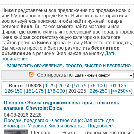
Ниже представлены все предложения по продаже новых
или б/у товаров в городе Киев. Выберите категорию или
воспользуйтесь поиском, чтобы найти нужный товар в
регионе
Киев
. Вы также можете найти магазины или
фирмы где можно купить интересующий вас товар в город
Киев выбрав соответствующую категорию в каталоге
сайтов региона
Киев
справа. Если у Вас есть что продать,
Вы можете просто и быстро разместить
бесплатное
объявление
в регионе Киев нажав на кнопку
Дать
объявление
РАЗМЕСТИТЬ ОБЪЯВЛЕНИЕ - ПРОСТО, БЫСТРО И БЕСПЛАТНО
Сортировать по
Всего: 105328
|
1-25
|
26-50
|
51-75
|
76-100
|
101-125
|
126-150
|
151-175
|
176-200
| 201-225 |
226-250
|
[>>250>>]
Шевроле Эпика гидрокомпенсаторы, толкатель
клапана. Chevrolet Epica
04-08-2026 22:28
Продам, предлагаю - частное лицо: Запчасти для
иномарок
,
Украина, Киев и область
...
Подробнее
...
Шевроле Эпика гидрокомпенсаторы,