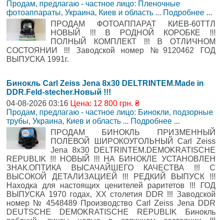
Продам, предлагаю - частное лицо: Пленочные
фотоаппараты
,
Украина, Киев и область
...
Подробнее
...
ПРОДАМ ФОТОАППАРАТ КИЕВ-60ТТЛ
НОВЫЙ !!! В РОДНОЙ КОРОБКЕ !!!
ПОЛНЫЙ КОМПЛЕКТ !!! В ОТЛИЧНОМ
СОСТОЯНИИ !!! Заводской номер №9120462 ГОД
ВЫПУСКА 1991г.
Бинокль Carl Zeiss Jena 8x30 DELTRINTEM.Made in
DDR.Feld-stecher.Новый !!!
04-08-2026 03:16
Цена: 12 800 грн. ₴
Продам, предлагаю - частное лицо: Бинокли, подзорные
трубы
,
Украина, Киев и область
...
Подробнее
...
ПРОДАМ БИНОКЛЬ ПРИЗМЕННЫЙ
ПОЛЕВОЙ ШИРОКОУГОЛЬНЫЙ Carl Zeiss
Jena 8x30 DELTRINTEM.DEMOKRATISCHE
REPUBLIK !!! НОВЫЙ !!! НА БИНОКЛЕ УСТАНОВЛЕН
ЗНАК.ОПТИКА ВЫСАЧАЙШЕГО КАЧЕСТВА !!! С
ВЫСОКОЙ ДЕТАЛИЗАЦИЕЙ !!! РЕДКИЙ ВЫПУСК !!!
Находка для настоящих ценителей раритетов !!! ГОД
ВЫПУСКА 1970 годах, XX столетия DDR !!! Заводской
номер № 4548489 Производство Carl Zeiss Jena DDR
DEUTSCHE DEMOKRATISCHE REPUBLIK Бинокль