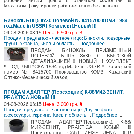
рабочий, линзы целые в отличном состоянии !!!
Механизм фокусировки работает мягко без рывков.
Бинокль БПЦ5 8х30.Полевой.№.8415700.КОМЗ-1984
год.Made in USSR!.Комплект!.Новый !!!
04-08-2026 03:15
Цена: 6 500 грн. ₴
Продам, предлагаю - частное лицо: Бинокли, подзорные
трубы
,
Украина, Киев и область
...
Подробнее
...
ПРОДАМ БИНОКЛЬ ПРИЗМЕННЫЙ
ПОЛЕВОЙ БПЦ5 8х30 С ВЫСОКОЙ
ДЕТАЛИЗАЦИЕЙ !!! НОВЫЙ !!! КОМПЛЕКТ
!!! ГОД ВЫПУСКА 1984 год.Made in USSR !!! Заводской
номер № 8415700 Производство КОМЗ, Казанский
Оптико-Механический завод.
ПРОДАМ АДАПТЕР (Переходник) К-88/М42-ЗЕНИТ,
PRAKTICA.НОВЫЙ !!!
04-08-2026 03:15
Цена: 3 000 грн. ₴
Продам, предлагаю - частное лицо: Другие фото
аксессуары
,
Украина, Киев и область
...
Подробнее
...
ПРОДАМ АДАПТЕР(Переходник). К-88/
М.42-ЗЕНИТ, PRAKTICA. НОВЫЙ !!!
Производство CARL ZEISS JENA DDR